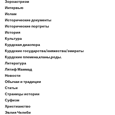
Зороастризм
Интервью
Ислам
Исторические документы
Исторические портреты
История
Культура
Курдская диаспора
Курдские государства/княжества/эмираты
Курдские племена,кланы,роды.
Литература
Лятиф Маммад
Новости
Обычаи и традиции
Статьи
Страницы истории
Суфизм
Христианство
Эвлия Челеби