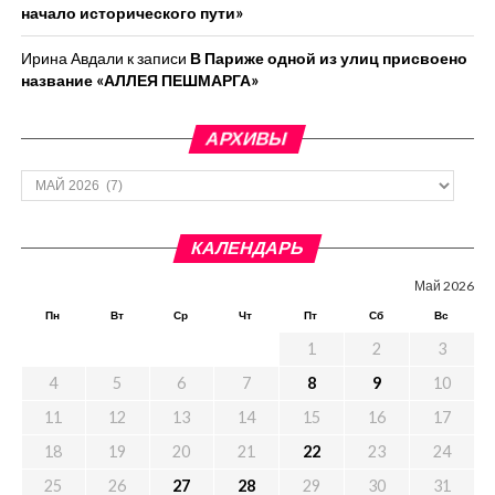
начало исторического пути»
Ирина Авдали
к записи
В Париже одной из улиц присвоено
название «АЛЛЕЯ ПЕШМАРГА»
АРХИВЫ
Архивы
КАЛЕНДАРЬ
Май 2026
Пн
Вт
Ср
Чт
Пт
Сб
Вс
1
2
3
4
5
6
7
8
9
10
11
12
13
14
15
16
17
18
19
20
21
22
23
24
25
26
27
28
29
30
31