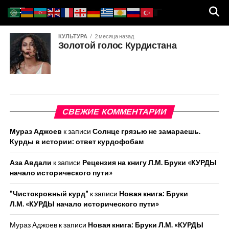
КУЛЬТУРА
2 месяца назад
Золотой голос Курдистана
СВЕЖИЕ КОММЕНТАРИИ
Мураз Аджоев
к записи
Солнце грязью не замараешь.
Курды в истории: ответ курдофобам
Аза Авдали
к записи
Рецензия на книгу Л.М. Бруки «КУРДЫ
начало исторического пути»
"Чистокровный курд"
к записи
Новая книга: Бруки
Л.М. «КУРДЫ начало исторического пути»
Мураз Аджоев
к записи
Новая книга: Бруки Л.М. «КУРДЫ