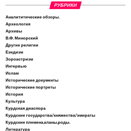
РУБРИКИ
Аналититические обзоры.
Археология
Архивы
В.Ф. Минорский
Другие религии
Езидизм
Зороастризм
Интервью
Ислам
Исторические документы
Исторические портреты
История
Культура
Курдская диаспора
Курдские государства/княжества/эмираты
Курдские племена,кланы,роды.
Литература