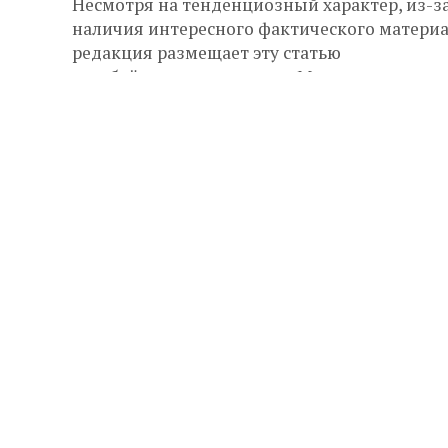
Несмотря на тенденциозный характер, из-з
наличия интересного фактического матери
редакция размещает эту статью
азербайджанского автора. Мнение редакци
может не совпадать с точкой зрения автора
статьи.