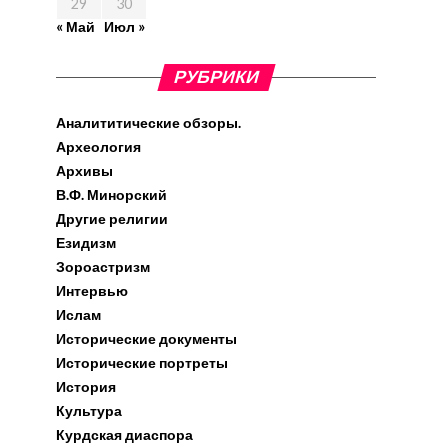
29
30
« Май
Июл »
РУБРИКИ
Аналититические обзоры.
Археология
Архивы
В.Ф. Минорский
Другие религии
Езидизм
Зороастризм
Интервью
Ислам
Исторические документы
Исторические портреты
История
Культура
Курдская диаспора