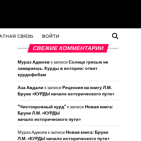
АТНАЯ СВЯЗЬ
ВОЙТИ
СВЕЖИЕ КОММЕНТАРИИ
Мураз Аджоев
к записи
Солнце грязью не
замараешь. Курды в истории: ответ
курдофобам
Аза Авдали
к записи
Рецензия на книгу Л.М.
Бруки «КУРДЫ начало исторического пути»
"Чистокровный курд"
к записи
Новая книга:
Бруки Л.М. «КУРДЫ
начало исторического пути»
Мураз Аджоев
к записи
Новая книга: Бруки
Л.М. «КУРДЫ начало исторического пути»