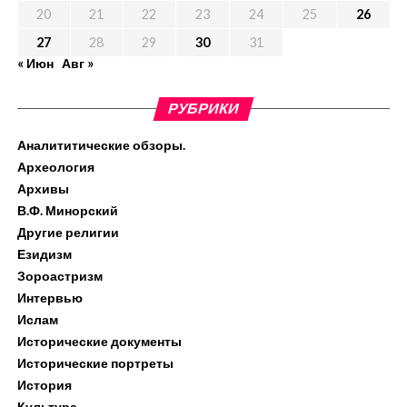
20
21
22
23
24
25
26
27
28
29
30
31
« Июн
Авг »
РУБРИКИ
Аналититические обзоры.
Археология
Архивы
В.Ф. Минорский
Другие религии
Езидизм
Зороастризм
Интервью
Ислам
Исторические документы
Исторические портреты
История
Культура