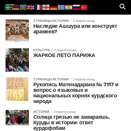
СТРАНИЦЫ ИСТОРИИ
1 неделя назад
Наследие Ашшура или конструкт
арамеев?
КУЛЬТУРА
2 недели назад
ЖАРКОЕ ЛЕТО ПАРИЖА
СТРАНИЦЫ ИСТОРИИ
2 недели назад
Рукопись Матенадарана № 7117 и
вопрос о языковых и
национальных корнях курдского
народа
ИСТОРИЯ
2 недели назад
Солнце грязью не замараешь.
Курды в истории: ответ
курдофобам