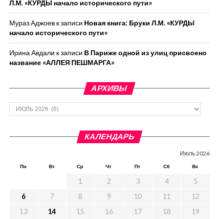
Л.М. «КУРДЫ начало исторического пути»
Мураз Аджоев
к записи
Новая книга: Бруки Л.М. «КУРДЫ
начало исторического пути»
Ирина Авдали
к записи
В Париже одной из улиц присвоено
название «АЛЛЕЯ ПЕШМАРГА»
АРХИВЫ
Архивы
КАЛЕНДАРЬ
Июль 2026
Пн
Вт
Ср
Чт
Пт
Сб
Вс
1
2
3
4
5
6
7
8
9
10
11
12
13
14
15
16
17
18
19