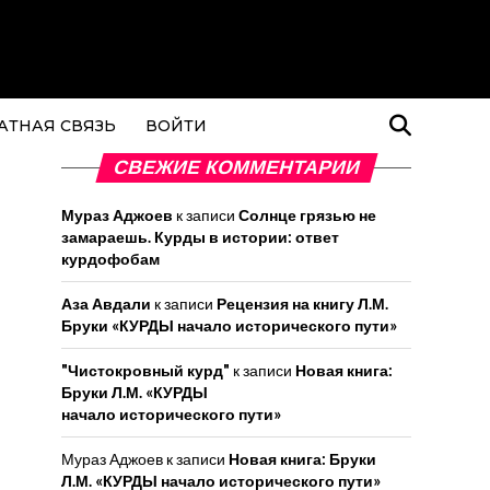
АТНАЯ СВЯЗЬ
ВОЙТИ
СВЕЖИЕ КОММЕНТАРИИ
Мураз Аджоев
к записи
Солнце грязью не
замараешь. Курды в истории: ответ
курдофобам
Аза Авдали
к записи
Рецензия на книгу Л.М.
Бруки «КУРДЫ начало исторического пути»
"Чистокровный курд"
к записи
Новая книга:
Бруки Л.М. «КУРДЫ
начало исторического пути»
Мураз Аджоев
к записи
Новая книга: Бруки
Л.М. «КУРДЫ начало исторического пути»