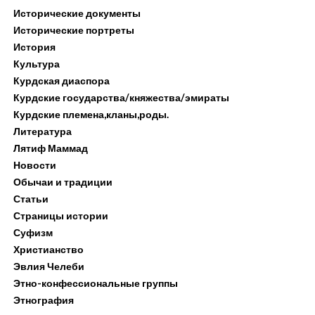
Исторические документы
Исторические портреты
История
Культура
Курдская диаспора
Курдские государства/княжества/эмираты
Курдские племена,кланы,роды.
Литература
Лятиф Маммад
Новости
Обычаи и традиции
Статьи
Страницы истории
Суфизм
Христианство
Эвлия Челеби
Этно-конфессиональные группы
Этнография