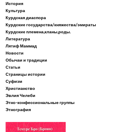
История
Культура
Курдская диаспора
Курдские государства/княжества/эмираты
Курдские племена,кланы,роды.
Литература
Лятиф Маммад
Новости
Обычаи и традиции
Статьи
Страницы истории
Суфизм
Христианство
Эвлия Челеби
Этно-конфессиональные группы
Этнография