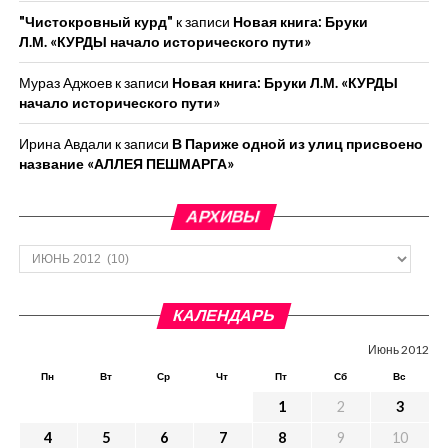
"Чистокровный курд"
к записи
Новая книга: Бруки
Л.М. «КУРДЫ начало исторического пути»
Мураз Аджоев
к записи
Новая книга: Бруки Л.М. «КУРДЫ
начало исторического пути»
Ирина Авдали
к записи
В Париже одной из улиц присвоено
название «АЛЛЕЯ ПЕШМАРГА»
АРХИВЫ
Архивы
КАЛЕНДАРЬ
Июнь 2012
Пн
Вт
Ср
Чт
Пт
Сб
Вс
1
2
3
4
5
6
7
8
9
10