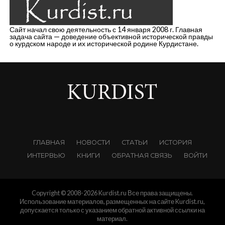
Сайт начал свою деятельность с 14 января 2008 г. Главная
задача сайта — доведение объективной исторической правды
о курдском народе и их исторической родине Курдистане.
ГЛАВНАЯ
НОВОСТИ
СТАТЬИ
ИСТОРИЯ
ИНТЕРВЬЮ
КНИГИ
ОБРАТНАЯ СВЯЗЬ
ВОЙТИ
Copyright © 2008-2026 Kurdist.ru Все права защищены.
Использование материалов, размещенных на сайте Kurdist.ru,
допускается только с указанием обратной активной ссылки на
материал.