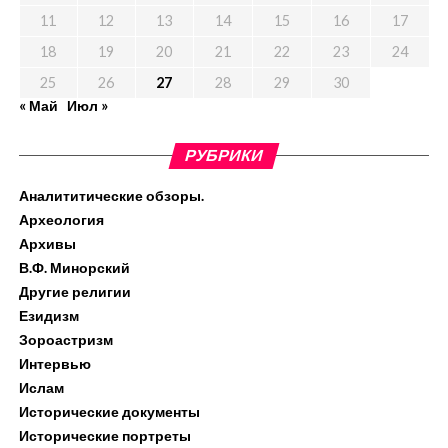
11
12
13
14
15
16
17
18
19
20
21
22
23
24
25
26
27
28
29
30
« Май
Июл »
РУБРИКИ
Аналититические обзоры.
Археология
Архивы
В.Ф. Минорский
Другие религии
Езидизм
Зороастризм
Интервью
Ислам
Исторические документы
Исторические портреты