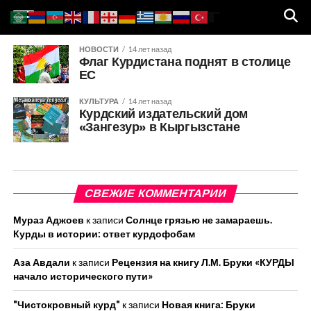
НОВОСТИ
14 лет назад
Флаг Курдистана поднят в столице
ЕС
КУЛЬТУРА
14 лет назад
Курдский издательский дом
«Зангезур» в Кыргызстане
СВЕЖИЕ КОММЕНТАРИИ
Мураз Аджоев
к записи
Солнце грязью не замараешь.
Курды в истории: ответ курдофобам
Аза Авдали
к записи
Рецензия на книгу Л.М. Бруки «КУРДЫ
начало исторического пути»
"Чистокровный курд"
к записи
Новая книга: Бруки