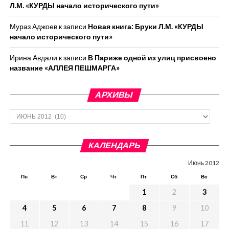
Л.М. «КУРДЫ начало исторического пути»
Мураз Аджоев
к записи
Новая книга: Бруки Л.М. «КУРДЫ
начало исторического пути»
Ирина Авдали
к записи
В Париже одной из улиц присвоено
название «АЛЛЕЯ ПЕШМАРГА»
АРХИВЫ
Архивы
КАЛЕНДАРЬ
Июнь 2012
Пн
Вт
Ср
Чт
Пт
Сб
Вс
1
2
3
4
5
6
7
8
9
10
11
12
13
14
15
16
17