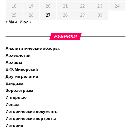
18
19
20
21
22
23
24
25
26
27
28
29
30
« Май
Июл »
РУБРИКИ
Аналититические обзоры.
Археология
Архивы
В.Ф. Минорский
Другие религии
Езидизм
Зороастризм
Интервью
Ислам
Исторические документы
Исторические портреты
История