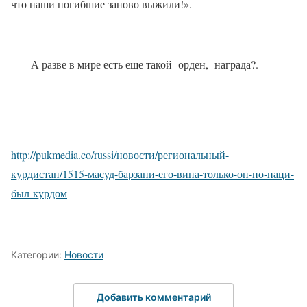
что наши погибшие заново выжили!».
А разве в мире есть еще такой
орден,
награда?.
http://pukmedia.co/russi/новости/региональный-
курдистан/1515-масуд-барзани-его-вина-только-он-по-наци-
был-курдом
Категории:
Новости
Добавить комментарий