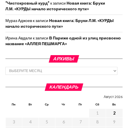
"Чистокровный курд"
к записи
Новая книга: Бруки
Л.М. «КУРДЫ начало исторического пути»
Мураз Аджоев
к записи
Новая книга: Бруки Л.М. «КУРДЫ
начало исторического пути»
Ирина Авдали
к записи
В Париже одной из улиц присвоено
название «АЛЛЕЯ ПЕШМАРГА»
АРХИВЫ
Архивы
КАЛЕНДАРЬ
Август 2026
Пн
Вт
Ср
Чт
Пт
Сб
Вс
1
2
3
4
5
6
7
8
9