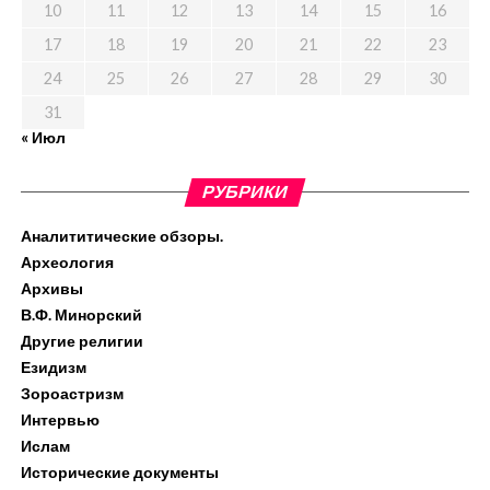
10
11
12
13
14
15
16
17
18
19
20
21
22
23
24
25
26
27
28
29
30
31
« Июл
РУБРИКИ
Аналититические обзоры.
Археология
Архивы
В.Ф. Минорский
Другие религии
Езидизм
Зороастризм
Интервью
Ислам
Исторические документы