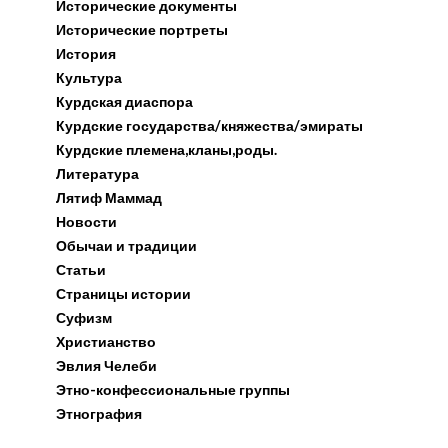
Исторические документы
Исторические портреты
История
Культура
Курдская диаспора
Курдские государства/княжества/эмираты
Курдские племена,кланы,роды.
Литература
Лятиф Маммад
Новости
Обычаи и традиции
Статьи
Страницы истории
Суфизм
Христианство
Эвлия Челеби
Этно-конфессиональные группы
Этнография