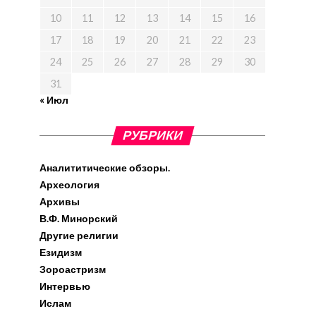
10
11
12
13
14
15
16
17
18
19
20
21
22
23
24
25
26
27
28
29
30
31
« Июл
РУБРИКИ
Аналититические обзоры.
Археология
Архивы
В.Ф. Минорский
Другие религии
Езидизм
Зороастризм
Интервью
Ислам