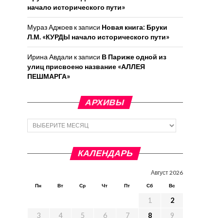
начало исторического пути»
Мураз Аджоев
к записи
Новая книга: Бруки
Л.М. «КУРДЫ начало исторического пути»
Ирина Авдали
к записи
В Париже одной из
улиц присвоено название «АЛЛЕЯ
ПЕШМАРГА»
АРХИВЫ
Архивы
КАЛЕНДАРЬ
Август 2026
Пн
Вт
Ср
Чт
Пт
Сб
Вс
1
2
3
4
5
6
7
8
9