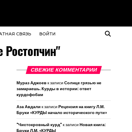
АТНАЯ СВЯЗЬ
ВОЙТИ
е Ростопчин"
СВЕЖИЕ КОММЕНТАРИИ
Мураз Аджоев
к записи
Солнце грязью не
замараешь. Курды в истории: ответ
курдофобам
Аза Авдали
к записи
Рецензия на книгу Л.М.
Бруки «КУРДЫ начало исторического пути»
"Чистокровный курд"
к записи
Новая книга:
Бруки Л.М. «КУРДЫ