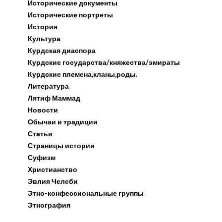
Исторические документы
Исторические портреты
История
Культура
Курдская диаспора
Курдские государства/княжества/эмираты
Курдские племена,кланы,роды.
Литература
Лятиф Маммад
Новости
Обычаи и традиции
Статьи
Страницы истории
Суфизм
Христианство
Эвлия Челеби
Этно-конфессиональные группы
Этнография