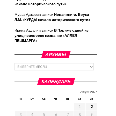
начало исторического пути»
Мураз Аджоев
к записи
Новая книга: Бруки
Л.М. «КУРДЫ начало исторического пути»
Ирина Авдали
к записи
В Париже одной из
улиц присвоено название «АЛЛЕЯ
ПЕШМАРГА»
АРХИВЫ
Архивы
КАЛЕНДАРЬ
Август 2026
Пн
Вт
Ср
Чт
Пт
Сб
Вс
1
2
3
4
5
6
7
8
9