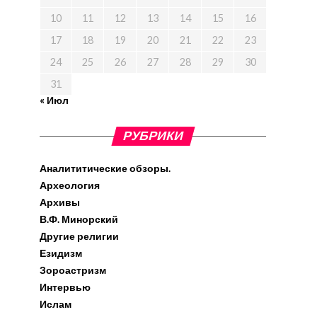
10
11
12
13
14
15
16
17
18
19
20
21
22
23
24
25
26
27
28
29
30
31
« Июл
РУБРИКИ
Аналититические обзоры.
Археология
Архивы
В.Ф. Минорский
Другие религии
Езидизм
Зороастризм
Интервью
Ислам