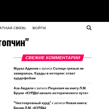
АТНАЯ СВЯЗЬ
ВОЙТИ
топчин"
СВЕЖИЕ КОММЕНТАРИИ
Мураз Аджоев
к записи
Солнце грязью не
замараешь. Курды в истории: ответ
курдофобам
Аза Авдали
к записи
Рецензия на книгу Л.М.
Бруки «КУРДЫ начало исторического пути»
"Чистокровный курд"
к записи
Новая книга:
Бруки Л.М. «КУРДЫ