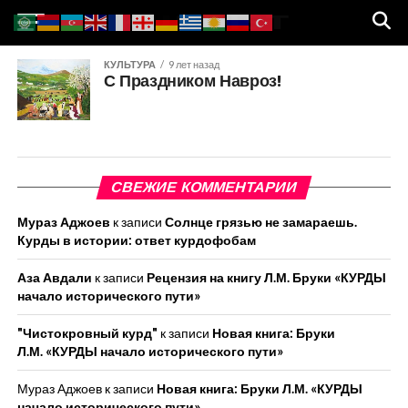
КУЛЬТУРА
9 лет назад
С Праздником Навроз!
СВЕЖИЕ КОММЕНТАРИИ
Мураз Аджоев
к записи
Солнце грязью не замараешь.
Курды в истории: ответ курдофобам
Аза Авдали
к записи
Рецензия на книгу Л.М. Бруки «КУРДЫ
начало исторического пути»
"Чистокровный курд"
к записи
Новая книга: Бруки
Л.М. «КУРДЫ начало исторического пути»
Мураз Аджоев
к записи
Новая книга: Бруки Л.М. «КУРДЫ
начало исторического пути»