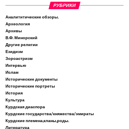
РУБРИКИ
Аналититические обзоры.
Археология
Архивы
В.Ф. Минорский
Другие религии
Езидизм
Зороастризм
Интервью
Ислам
Исторические документы
Исторические портреты
История
Культура
Курдская диаспора
Курдские государства/княжества/эмираты
Курдские племена,кланы,роды.
Литература