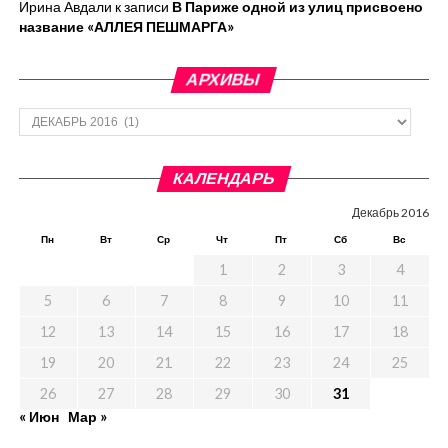
Ирина Авдали
к записи
В Париже одной из улиц присвоено
название «АЛЛЕЯ ПЕШМАРГА»
АРХИВЫ
Архивы
КАЛЕНДАРЬ
Декабрь 2016
Пн
Вт
Ср
Чт
Пт
Сб
Вс
1
2
3
4
5
6
7
8
9
10
11
12
13
14
15
16
17
18
19
20
21
22
23
24
25
26
27
28
29
30
31
« Июн
Мар »