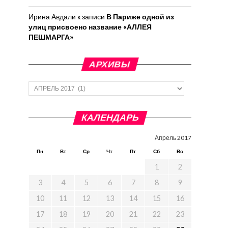
Ирина Авдали
к записи
В Париже одной из
улиц присвоено название «АЛЛЕЯ
ПЕШМАРГА»
АРХИВЫ
Архивы
КАЛЕНДАРЬ
Апрель 2017
Пн
Вт
Ср
Чт
Пт
Сб
Вс
1
2
3
4
5
6
7
8
9
10
11
12
13
14
15
16
17
18
19
20
21
22
23