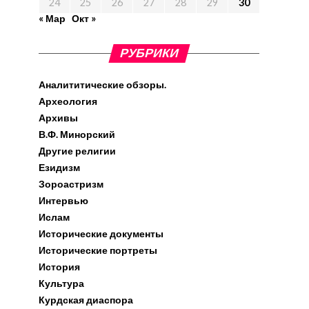
24
25
26
27
28
29
30
« Мар
Окт »
РУБРИКИ
Аналититические обзоры.
Археология
Архивы
В.Ф. Минорский
Другие религии
Езидизм
Зороастризм
Интервью
Ислам
Исторические документы
Исторические портреты
История
Культура
Курдская диаспора