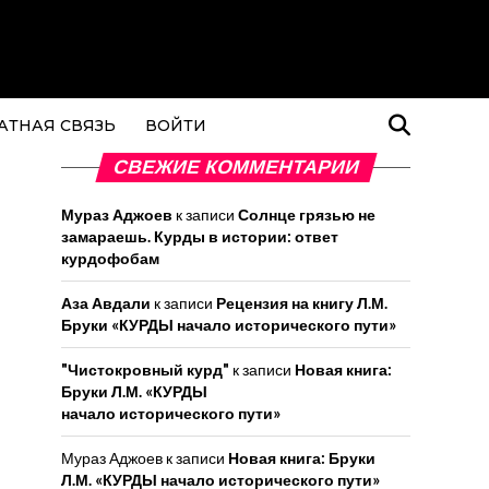
АТНАЯ СВЯЗЬ
ВОЙТИ
СВЕЖИЕ КОММЕНТАРИИ
Мураз Аджоев
к записи
Солнце грязью не
замараешь. Курды в истории: ответ
курдофобам
Аза Авдали
к записи
Рецензия на книгу Л.М.
Бруки «КУРДЫ начало исторического пути»
"Чистокровный курд"
к записи
Новая книга:
Бруки Л.М. «КУРДЫ
начало исторического пути»
Мураз Аджоев
к записи
Новая книга: Бруки
Л.М. «КУРДЫ начало исторического пути»