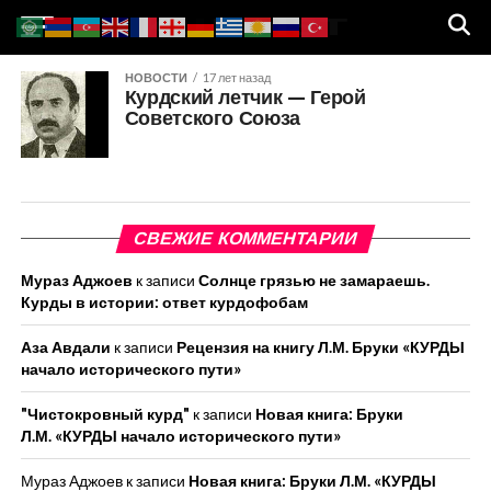
НОВОСТИ
17 лет назад
Курдский летчик — Герой
Советского Союза
СВЕЖИЕ КОММЕНТАРИИ
Мураз Аджоев
к записи
Солнце грязью не замараешь.
Курды в истории: ответ курдофобам
Аза Авдали
к записи
Рецензия на книгу Л.М. Бруки «КУРДЫ
начало исторического пути»
"Чистокровный курд"
к записи
Новая книга: Бруки
Л.М. «КУРДЫ начало исторического пути»
Мураз Аджоев
к записи
Новая книга: Бруки Л.М. «КУРДЫ