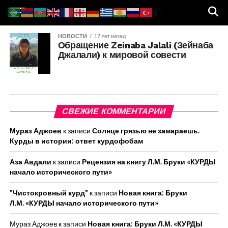
НОВОСТИ
17 лет назад
Обращение Zeinaba Jalali (Зейнаба
Джалали) к мировой совести
СВЕЖИЕ КОММЕНТАРИИ
Мураз Аджоев
к записи
Солнце грязью не замараешь.
Курды в истории: ответ курдофобам
Аза Авдали
к записи
Рецензия на книгу Л.М. Бруки «КУРДЫ
начало исторического пути»
"Чистокровный курд"
к записи
Новая книга: Бруки
Л.М. «КУРДЫ начало исторического пути»
Мураз Аджоев
к записи
Новая книга: Бруки Л.М. «КУРДЫ