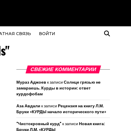
АТНАЯ СВЯЗЬ
ВОЙТИ
s"
СВЕЖИЕ КОММЕНТАРИИ
Мураз Аджоев
к записи
Солнце грязью не
замараешь. Курды в истории: ответ
курдофобам
Аза Авдали
к записи
Рецензия на книгу Л.М.
Бруки «КУРДЫ начало исторического пути»
"Чистокровный курд"
к записи
Новая книга:
Бруки Л.М. «КУРДЫ