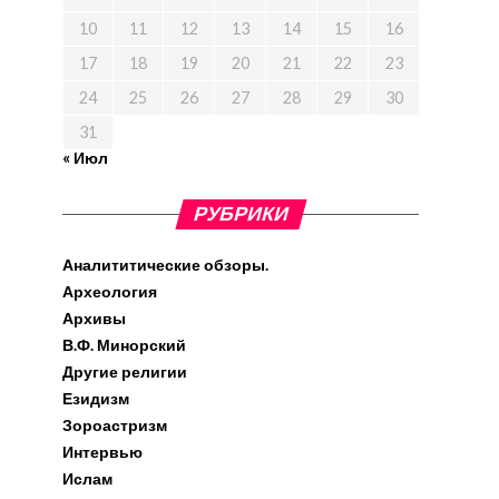
10
11
12
13
14
15
16
17
18
19
20
21
22
23
24
25
26
27
28
29
30
31
« Июл
РУБРИКИ
Аналититические обзоры.
Археология
Архивы
В.Ф. Минорский
Другие религии
Езидизм
Зороастризм
Интервью
Ислам