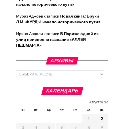
начало исторического пути»
Мураз Аджоев
к записи
Новая книга: Бруки
Л.М. «КУРДЫ начало исторического пути»
Ирина Авдали
к записи
В Париже одной из
улиц присвоено название «АЛЛЕЯ
ПЕШМАРГА»
АРХИВЫ
Архивы
КАЛЕНДАРЬ
Август 2026
Пн
Вт
Ср
Чт
Пт
Сб
Вс
1
2
3
4
5
6
7
8
9