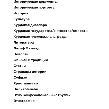
Исторические документы
Исторические портреты
История
Культура
Курдская диаспора
Курдские государства/княжества/эмираты
Курдские племена,кланы,роды.
Литература
Лятиф Маммад
Новости
Обычаи и традиции
Статьи
Страницы истории
Суфизм
Христианство
Эвлия Челеби
Этно-конфессиональные группы
Этнография