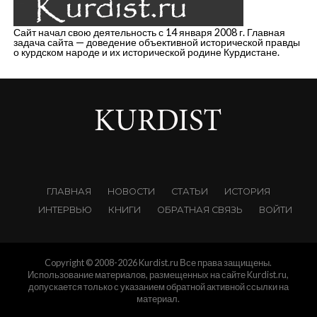
Сайт начал свою деятельность с 14 января 2008 г. Главная
задача сайта — доведение объективной исторической правды
о курдском народе и их исторической родине Курдистане.
ГЛАВНАЯ
НОВОСТИ
СТАТЬИ
ИСТОРИЯ
ИНТЕРВЬЮ
КНИГИ
ОБРАТНАЯ СВЯЗЬ
ВОЙТИ
Copyright © 2008-2026 Kurdist.ru Все права защищены.
Использование материалов, размещенных на сайте Kurdist.ru,
допускается только с указанием обратной активной ссылки на
материал.