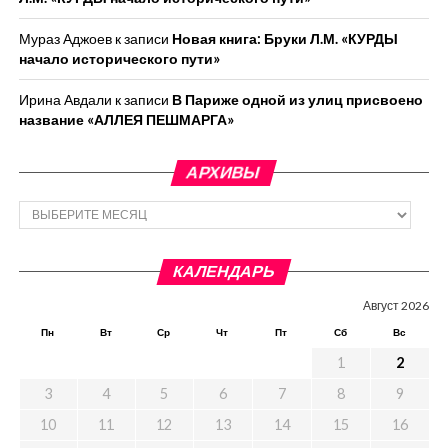
Мураз Аджоев
к записи
Новая книга: Бруки Л.М. «КУРДЫ
начало исторического пути»
Ирина Авдали
к записи
В Париже одной из улиц присвоено
название «АЛЛЕЯ ПЕШМАРГА»
АРХИВЫ
Архивы
КАЛЕНДАРЬ
Август 2026
Пн
Вт
Ср
Чт
Пт
Сб
Вс
1
2
3
4
5
6
7
8
9
10
11
12
13
14
15
16