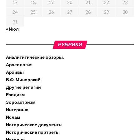
17
18
19
20
21
22
23
24
25
26
27
28
29
30
31
« Июл
РУБРИКИ
Аналититические обзоры.
Археология
Архивы
В.Ф. Минорский
Другие религии
Езидизм
Зороастризм
Интервью
Ислам
Исторические документы
Исторические портреты
История