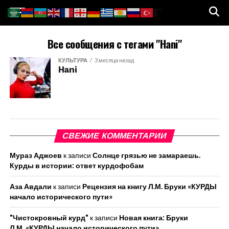
Все сообщения с тегами "Hani"
КУЛЬТУРА
3 месяца назад
Hani
СВЕЖИЕ КОММЕНТАРИИ
Мураз Аджоев
к записи
Солнце грязью не замараешь.
Курды в истории: ответ курдофобам
Аза Авдали
к записи
Рецензия на книгу Л.М. Бруки «КУРДЫ
начало исторического пути»
"Чистокровный курд"
к записи
Новая книга: Бруки
Л.М. «КУРДЫ начало исторического пути»