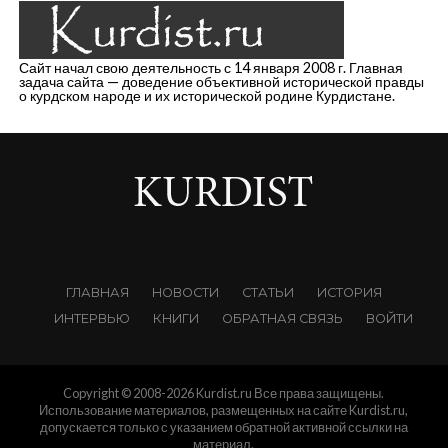
Сайт начал свою деятельность с 14 января 2008 г. Главная
задача сайта — доведение объективной исторической правды
о курдском народе и их исторической родине Курдистане.
ГЛАВНАЯ
НОВОСТИ
СТАТЬИ
ИСТОРИЯ
ИНТЕРВЬЮ
КНИГИ
ОБРАТНАЯ СВЯЗЬ
ВОЙТИ
Copyright © 2008-2026 Kurdist.ru Все права защищены.
Использование материалов, размещенных на сайте Kurdist.ru,
допускается только с указанием обратной активной ссылки на
материал.