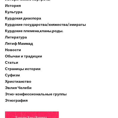
История
Культура
Курдская диаспора
Курдские государства/княжества/эмираты
Курдские племена,кланы,роды.
Литература
Лятиф Маммад
Новости
Обычаи и традиции
Статьи
Страницы истории
Суфизм
Христианство
Эвлия Челеби
Этно-конфессиональные группы
Этнография