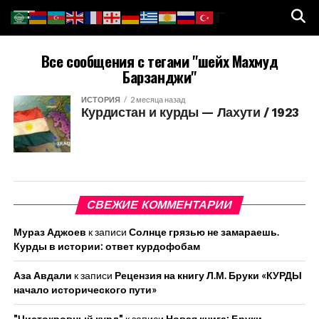
Все сообщения с тегами "шейх Махмуд
Барзанджи"
ИСТОРИЯ
2 месяца назад
Курдистан и курды — Лахути / 1923
СВЕЖИЕ КОММЕНТАРИИ
Мураз Аджоев
к записи
Солнце грязью не замараешь.
Курды в истории: ответ курдофобам
Аза Авдали
к записи
Рецензия на книгу Л.М. Бруки «КУРДЫ
начало исторического пути»
"Чистокровный курд"
к записи
Новая книга: Бруки