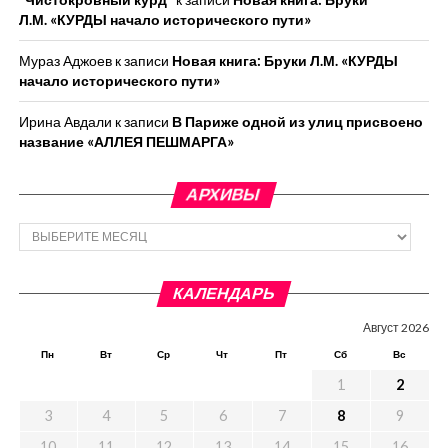
Л.М. «КУРДЫ начало исторического пути»
Мураз Аджоев
к записи
Новая книга: Бруки Л.М. «КУРДЫ
начало исторического пути»
Ирина Авдали
к записи
В Париже одной из улиц присвоено
название «АЛЛЕЯ ПЕШМАРГА»
АРХИВЫ
Архивы
КАЛЕНДАРЬ
Август 2026
Пн
Вт
Ср
Чт
Пт
Сб
Вс
1
2
3
4
5
6
7
8
9
10
11
12
13
14
15
16