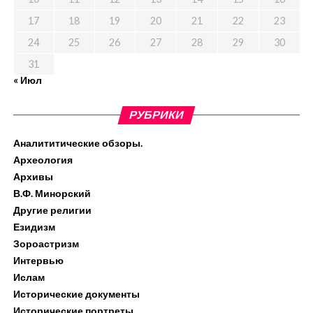
17
18
19
20
21
22
23
24
25
26
27
28
29
30
31
« Июл
РУБРИКИ
Аналититические обзоры.
Археология
Архивы
В.Ф. Минорский
Другие религии
Езидизм
Зороастризм
Интервью
Ислам
Исторические документы
Исторические портреты