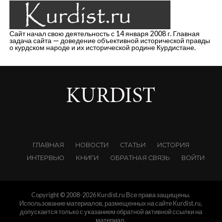
Сайт начал свою деятельность с 14 января 2008 г. Главная
задача сайта — доведение объективной исторической правды
о курдском народе и их исторической родине Курдистане.
ГЛАВНАЯ
НОВОСТИ
СТАТЬИ
ИСТОРИЯ
ИНТЕРВЬЮ
КНИГИ
ОБРАТНАЯ СВЯЗЬ
ВОЙТИ
Copyright © 2008-2026 Kurdist.ru Все права защищены.
Использование материалов, размещенных на сайте Kurdist.ru,
допускается только с указанием обратной активной ссылки на
материал.