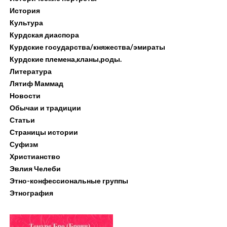
История
Культура
Курдская диаспора
Курдские государства/княжества/эмираты
Курдские племена,кланы,роды.
Литература
Лятиф Маммад
Новости
Обычаи и традиции
Статьи
Страницы истории
Суфизм
Христианство
Эвлия Челеби
Этно-конфессиональные группы
Этнография