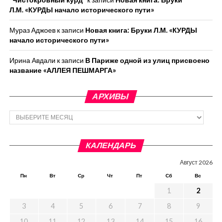
Л.М. «КУРДЫ начало исторического пути»
Мураз Аджоев
к записи
Новая книга: Бруки Л.М. «КУРДЫ
начало исторического пути»
Ирина Авдали
к записи
В Париже одной из улиц присвоено
название «АЛЛЕЯ ПЕШМАРГА»
АРХИВЫ
Архивы
КАЛЕНДАРЬ
Август 2026
Пн
Вт
Ср
Чт
Пт
Сб
Вс
1
2
3
4
5
6
7
8
9
10
11
12
13
14
15
16