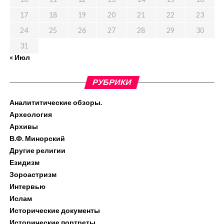
17
18
19
20
21
22
23
24
25
26
27
28
29
30
31
« Июл
РУБРИКИ
Аналититические обзоры.
Археология
Архивы
В.Ф. Минорский
Другие религии
Езидизм
Зороастризм
Интервью
Ислам
Исторические документы
Исторические портреты