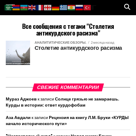
Все сообщения с тегами "Столетия
антикурдского расизма"
АНАЛИТИТИЧЕСКИЕ ОБЗОРЫ.
2 месяца назад
Столетие антикурдского расизма
СВЕЖИЕ КОММЕНТАРИИ
Мураз Аджоев
к записи
Солнце грязью не замараешь.
Курды в истории: ответ курдофобам
Аза Авдали
к записи
Рецензия на книгу Л.М. Бруки «КУРДЫ
начало исторического пути»
"Чистокровный курд"
к записи
Новая книга: Бруки