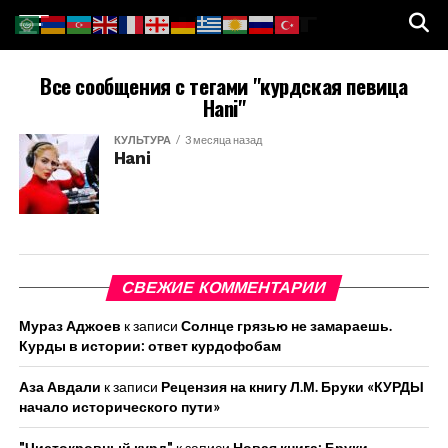
Все сообщения с тегами "курдская певица
Hani"
КУЛЬТУРА
3 месяца назад
Hani
СВЕЖИЕ КОММЕНТАРИИ
Мураз Аджоев
к записи
Солнце грязью не замараешь.
Курды в истории: ответ курдофобам
Аза Авдали
к записи
Рецензия на книгу Л.М. Бруки «КУРДЫ
начало исторического пути»
"Чистокровный курд"
к записи
Новая книга: Бруки