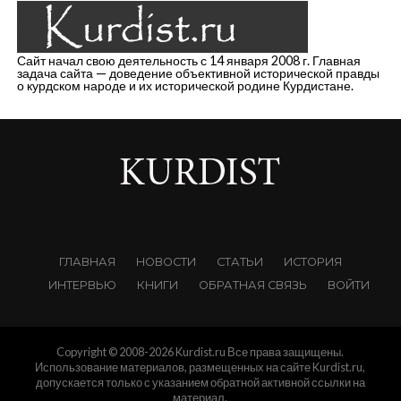
Сайт начал свою деятельность с 14 января 2008 г. Главная
задача сайта — доведение объективной исторической правды
о курдском народе и их исторической родине Курдистане.
ГЛАВНАЯ
НОВОСТИ
СТАТЬИ
ИСТОРИЯ
ИНТЕРВЬЮ
КНИГИ
ОБРАТНАЯ СВЯЗЬ
ВОЙТИ
Copyright © 2008-2026 Kurdist.ru Все права защищены.
Использование материалов, размещенных на сайте Kurdist.ru,
допускается только с указанием обратной активной ссылки на
материал.