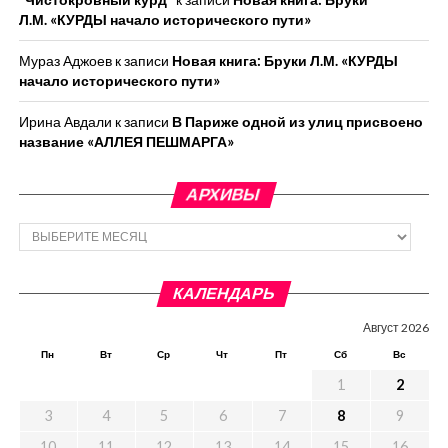
Л.М. «КУРДЫ начало исторического пути»
Мураз Аджоев
к записи
Новая книга: Бруки Л.М. «КУРДЫ
начало исторического пути»
Ирина Авдали
к записи
В Париже одной из улиц присвоено
название «АЛЛЕЯ ПЕШМАРГА»
АРХИВЫ
Архивы
КАЛЕНДАРЬ
Август 2026
Пн
Вт
Ср
Чт
Пт
Сб
Вс
1
2
3
4
5
6
7
8
9
10
11
12
13
14
15
16