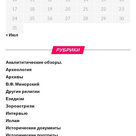
17
18
19
20
21
22
23
24
25
26
27
28
29
30
31
« Июл
РУБРИКИ
Аналититические обзоры.
Археология
Архивы
В.Ф. Минорский
Другие религии
Езидизм
Зороастризм
Интервью
Ислам
Исторические документы
Исторические портреты