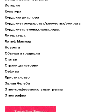
История
Культура
Курдская диаспора
Курдские государства/княжества/эмираты
Курдские племена,кланы,роды.
Литература
Лятиф Маммад
Новости
Обычаи и традиции
Статьи
Страницы истории
Суфизм
Христианство
Эвлия Челеби
Этно-конфессиональные группы
Этнография