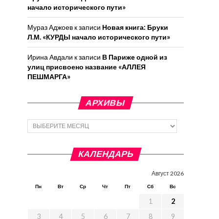
начало исторического пути»
Мураз Аджоев
к записи
Новая книга: Бруки
Л.М. «КУРДЫ начало исторического пути»
Ирина Авдали
к записи
В Париже одной из
улиц присвоено название «АЛЛЕЯ
ПЕШМАРГА»
АРХИВЫ
Архивы
КАЛЕНДАРЬ
Август 2026
Пн
Вт
Ср
Чт
Пт
Сб
Вс
1
2
3
4
5
6
7
8
9