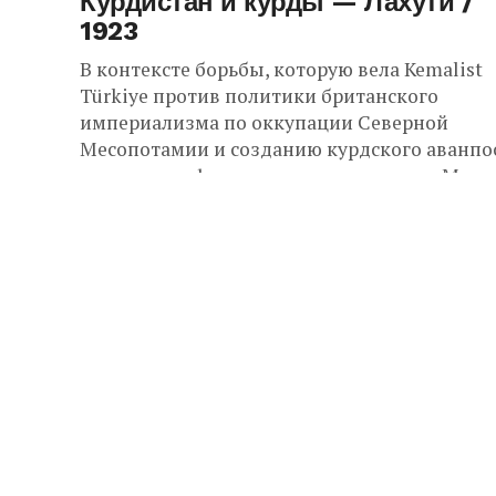
Курдистан и курды — Лахути /
1923
В контексте борьбы, которую вела Kemalist
Türkiye против политики британского
империализма по оккупации Северной
Месопотамии и созданию курдского аванпо
на пути к нефтяным месторождениям Мосул
Турция-Курдистан...