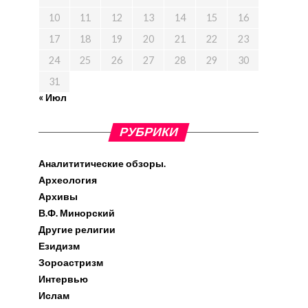
10
11
12
13
14
15
16
17
18
19
20
21
22
23
24
25
26
27
28
29
30
31
« Июл
РУБРИКИ
Аналититические обзоры.
Археология
Архивы
В.Ф. Минорский
Другие религии
Езидизм
Зороастризм
Интервью
Ислам