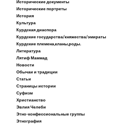
Исторические документы
Исторические портреты
История
Культура
Курдская диаспора
Курдские государства/княжества/эмираты
Курдские племена,кланы,роды.
Литература
Лятиф Маммад
Новости
Обычаи и традиции
Статьи
Страницы истории
Суфизм
Христианство
Эвлия Челеби
Этно-конфессиональные группы
Этнография