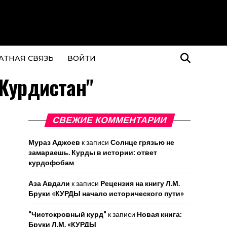
АТНАЯ СВЯЗЬ
ВОЙТИ
 Курдистан"
СВЕЖИЕ КОММЕНТАРИИ
Мураз Аджоев
к записи
Солнце грязью не
замараешь. Курды в истории: ответ
курдофобам
Аза Авдали
к записи
Рецензия на книгу Л.М.
Бруки «КУРДЫ начало исторического пути»
"Чистокровный курд"
к записи
Новая книга:
Бруки Л.М. «КУРДЫ