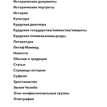
Исторические документы
Исторические портреты
История
Культура
Курдская диаспора
Курдские государства/княжества/эмираты
Курдские племена,кланы,роды.
Литература
Лятиф Маммад
Новости
Обычаи и традиции
Статьи
Страницы истории
Суфизм
Христианство
Эвлия Челеби
Этно-конфессиональные группы
Этнография