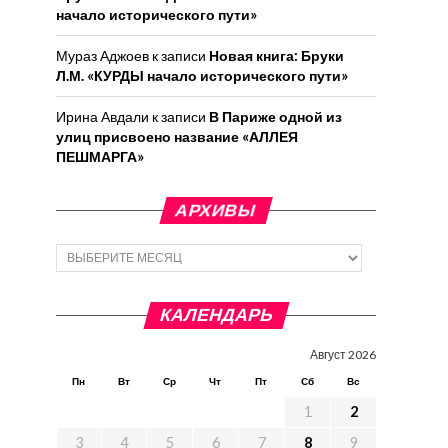
начало исторического пути»
Мураз Аджоев
к записи
Новая книга: Бруки
Л.М. «КУРДЫ начало исторического пути»
Ирина Авдали
к записи
В Париже одной из
улиц присвоено название «АЛЛЕЯ
ПЕШМАРГА»
АРХИВЫ
Архивы
КАЛЕНДАРЬ
Август 2026
Пн
Вт
Ср
Чт
Пт
Сб
Вс
1
2
3
4
5
6
7
8
9