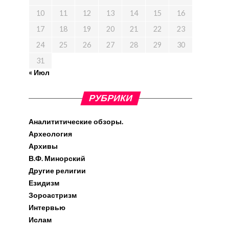
10
11
12
13
14
15
16
17
18
19
20
21
22
23
24
25
26
27
28
29
30
31
« Июл
РУБРИКИ
Аналититические обзоры.
Археология
Архивы
В.Ф. Минорский
Другие религии
Езидизм
Зороастризм
Интервью
Ислам