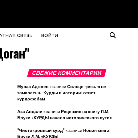
АТНАЯ СВЯЗЬ
ВОЙТИ
Доган"
СВЕЖИЕ КОММЕНТАРИИ
Мураз Аджоев
к записи
Солнце грязью не
замараешь. Курды в истории: ответ
курдофобам
Аза Авдали
к записи
Рецензия на книгу Л.М.
Бруки «КУРДЫ начало исторического пути»
"Чистокровный курд"
к записи
Новая книга:
Бруки Л.М. «КУРДЫ