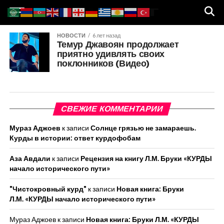
НОВОСТИ
6 лет назад
Темур Джавоян продолжает
приятно удивлять своих
поклонников (Видео)
СВЕЖИЕ КОММЕНТАРИИ
Мураз Аджоев
к записи
Солнце грязью не замараешь.
Курды в истории: ответ курдофобам
Аза Авдали
к записи
Рецензия на книгу Л.М. Бруки «КУРДЫ
начало исторического пути»
"Чистокровный курд"
к записи
Новая книга: Бруки
Л.М. «КУРДЫ начало исторического пути»
Мураз Аджоев
к записи
Новая книга: Бруки Л.М. «КУРДЫ