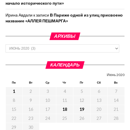
начало исторического пути»
Ирина Авдали
к записи
В Париже одной из улиц присвоено
название «АЛЛЕЯ ПЕШМАРГА»
АРХИВЫ
Архивы
КАЛЕНДАРЬ
Июнь 2020
Пн
Вт
Ср
Чт
Пт
Сб
Вс
1
2
3
4
5
6
7
8
9
10
11
12
13
14
15
16
17
18
19
20
21
22
23
24
25
26
27
28
29
30