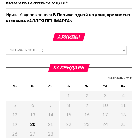
начало исторического пути»
Ирина Авдали
к записи
В Париже одной из улиц присвоено
название «АЛЛЕЯ ПЕШМАРГА»
АРХИВЫ
Архивы
КАЛЕНДАРЬ
Февраль 2018
Пн
Вт
Ср
Чт
Пт
Сб
Вс
1
2
3
4
5
6
7
8
9
10
11
12
13
14
15
16
17
18
19
20
21
22
23
24
25
26
27
28