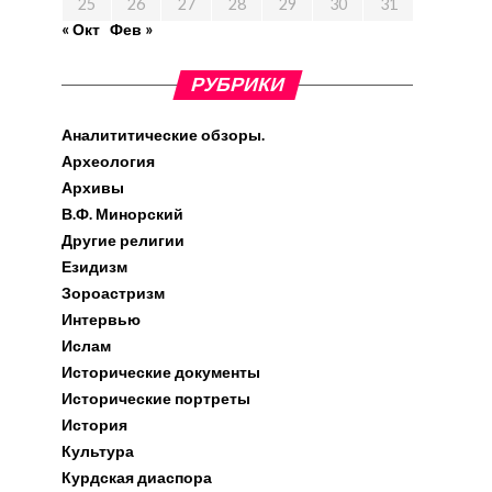
25
26
27
28
29
30
31
« Окт
Фев »
РУБРИКИ
Аналититические обзоры.
Археология
Архивы
В.Ф. Минорский
Другие религии
Езидизм
Зороастризм
Интервью
Ислам
Исторические документы
Исторические портреты
История
Культура
Курдская диаспора