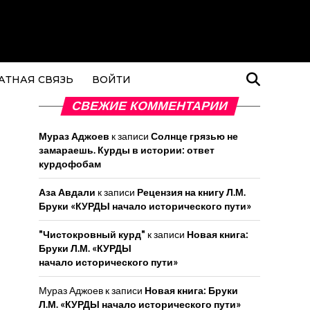
АТНАЯ СВЯЗЬ
ВОЙТИ
СВЕЖИЕ КОММЕНТАРИИ
Мураз Аджоев
к записи
Солнце грязью не
замараешь. Курды в истории: ответ
курдофобам
Аза Авдали
к записи
Рецензия на книгу Л.М.
Бруки «КУРДЫ начало исторического пути»
"Чистокровный курд"
к записи
Новая книга:
Бруки Л.М. «КУРДЫ
начало исторического пути»
Мураз Аджоев
к записи
Новая книга: Бруки
Л.М. «КУРДЫ начало исторического пути»