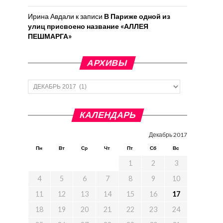
Ирина Авдали
к записи
В Париже одной из
улиц присвоено название «АЛЛЕЯ
ПЕШМАРГА»
АРХИВЫ
Архивы
КАЛЕНДАРЬ
Декабрь 2017
Пн
Вт
Ср
Чт
Пт
Сб
Вс
1
2
3
4
5
6
7
8
9
10
11
12
13
14
15
16
17
18
19
20
21
22
23
24