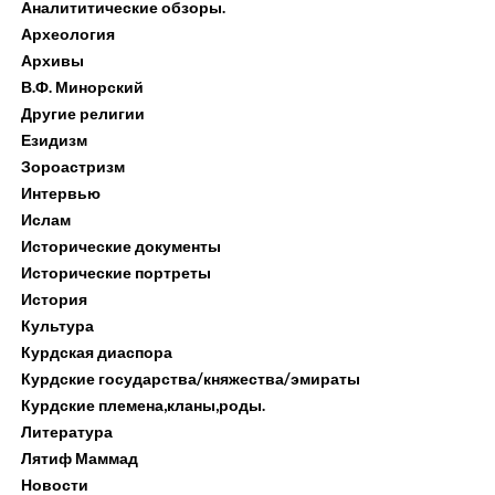
Аналититические обзоры.
Археология
Архивы
В.Ф. Минорский
Другие религии
Езидизм
Зороастризм
Интервью
Ислам
Исторические документы
Исторические портреты
История
Культура
Курдская диаспора
Курдские государства/княжества/эмираты
Курдские племена,кланы,роды.
Литература
Лятиф Маммад
Новости