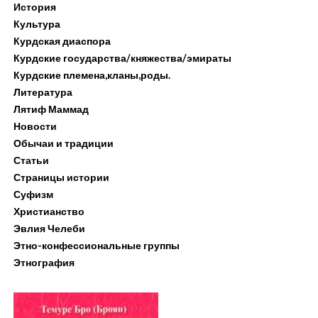
История
Культура
Курдская диаспора
Курдские государства/княжества/эмираты
Курдские племена,кланы,роды.
Литература
Лятиф Маммад
Новости
Обычаи и традиции
Статьи
Страницы истории
Суфизм
Христианство
Эвлия Челеби
Этно-конфессиональные группы
Этнография