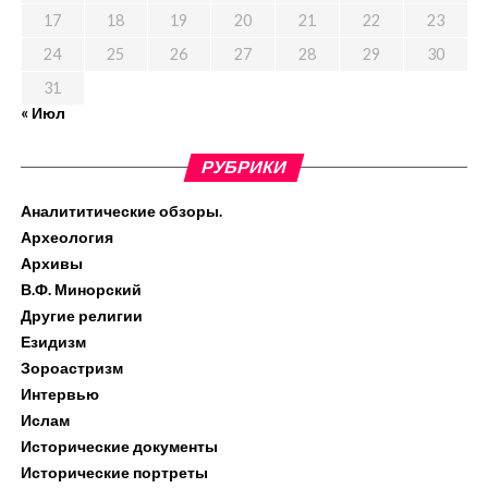
17
18
19
20
21
22
23
24
25
26
27
28
29
30
31
« Июл
РУБРИКИ
Аналититические обзоры.
Археология
Архивы
В.Ф. Минорский
Другие религии
Езидизм
Зороастризм
Интервью
Ислам
Исторические документы
Исторические портреты