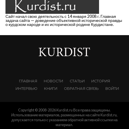
Сайт начал свою деятельность с 14 января 2008 г. Главная
задача сайта — доведение объективной исторической правды
о курдском народе и их исторической родине Курдистане.
ГЛАВНАЯ
НОВОСТИ
СТАТЬИ
ИСТОРИЯ
ИНТЕРВЬЮ
КНИГИ
ОБРАТНАЯ СВЯЗЬ
ВОЙТИ
Copyright © 2008-2026 Kurdist.ru Все права защищены.
Использование материалов, размещенных на сайте Kurdist.ru,
допускается только с указанием обратной активной ссылки на
материал.