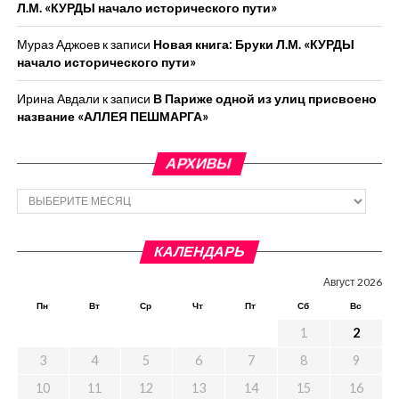
Л.М. «КУРДЫ начало исторического пути»
Мураз Аджоев
к записи
Новая книга: Бруки Л.М. «КУРДЫ
начало исторического пути»
Ирина Авдали
к записи
В Париже одной из улиц присвоено
название «АЛЛЕЯ ПЕШМАРГА»
АРХИВЫ
Архивы
КАЛЕНДАРЬ
Август 2026
Пн
Вт
Ср
Чт
Пт
Сб
Вс
1
2
3
4
5
6
7
8
9
10
11
12
13
14
15
16