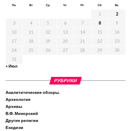
Пн
Вт
Ср
Чт
Пт
Сб
Вс
1
2
3
4
5
6
7
8
9
10
11
12
13
14
15
16
17
18
19
20
21
22
23
24
25
26
27
28
29
30
31
« Июл
РУБРИКИ
Аналититические обзоры.
Археология
Архивы
В.Ф. Минорский
Другие религии
Езидизм