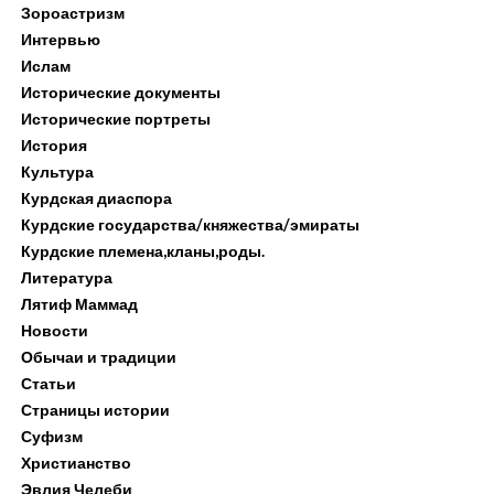
Зороастризм
Интервью
Ислам
Исторические документы
Исторические портреты
История
Культура
Курдская диаспора
Курдские государства/княжества/эмираты
Курдские племена,кланы,роды.
Литература
Лятиф Маммад
Новости
Обычаи и традиции
Статьи
Страницы истории
Суфизм
Христианство
Эвлия Челеби