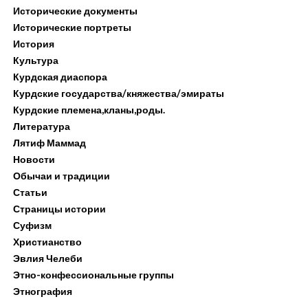
Исторические документы
Исторические портреты
История
Культура
Курдская диаспора
Курдские государства/княжества/эмираты
Курдские племена,кланы,роды.
Литература
Лятиф Маммад
Новости
Обычаи и традиции
Статьи
Страницы истории
Суфизм
Христианство
Эвлия Челеби
Этно-конфессиональные группы
Этнография