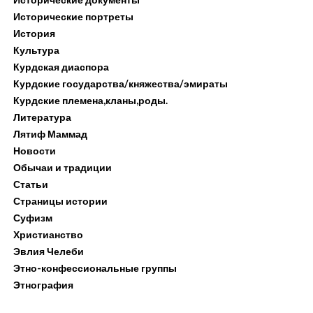
Исторические портреты
История
Культура
Курдская диаспора
Курдские государства/княжества/эмираты
Курдские племена,кланы,роды.
Литература
Лятиф Маммад
Новости
Обычаи и традиции
Статьи
Страницы истории
Суфизм
Христианство
Эвлия Челеби
Этно-конфессиональные группы
Этнография