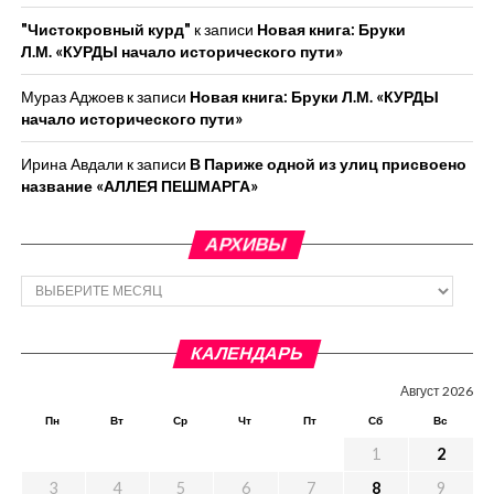
"Чистокровный курд"
к записи
Новая книга: Бруки
Л.М. «КУРДЫ начало исторического пути»
Мураз Аджоев
к записи
Новая книга: Бруки Л.М. «КУРДЫ
начало исторического пути»
Ирина Авдали
к записи
В Париже одной из улиц присвоено
название «АЛЛЕЯ ПЕШМАРГА»
АРХИВЫ
Архивы
КАЛЕНДАРЬ
Август 2026
Пн
Вт
Ср
Чт
Пт
Сб
Вс
1
2
3
4
5
6
7
8
9