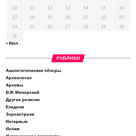
10
11
12
13
14
15
16
17
18
19
20
21
22
23
24
25
26
27
28
29
30
31
« Июл
РУБРИКИ
Аналититические обзоры.
Археология
Архивы
В.Ф. Минорский
Другие религии
Езидизм
Зороастризм
Интервью
Ислам
Исторические документы