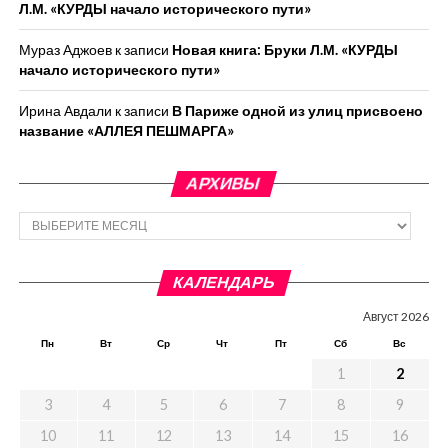
Л.М. «КУРДЫ начало исторического пути»
Мураз Аджоев
к записи
Новая книга: Бруки Л.М. «КУРДЫ
начало исторического пути»
Ирина Авдали
к записи
В Париже одной из улиц присвоено
название «АЛЛЕЯ ПЕШМАРГА»
АРХИВЫ
Архивы
КАЛЕНДАРЬ
Август 2026
Пн
Вт
Ср
Чт
Пт
Сб
Вс
1
2
3
4
5
6
7
8
9
10
11
12
13
14
15
16