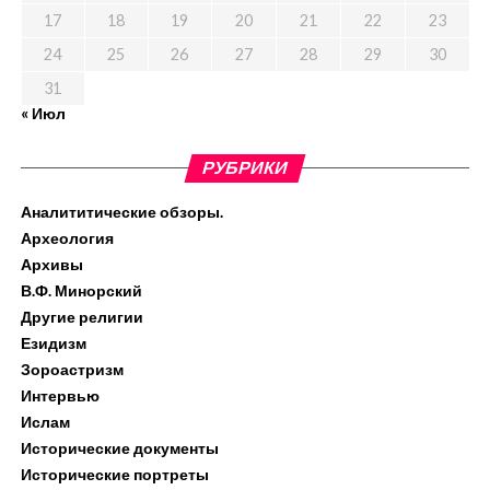
17
18
19
20
21
22
23
24
25
26
27
28
29
30
31
« Июл
РУБРИКИ
Аналититические обзоры.
Археология
Архивы
В.Ф. Минорский
Другие религии
Езидизм
Зороастризм
Интервью
Ислам
Исторические документы
Исторические портреты