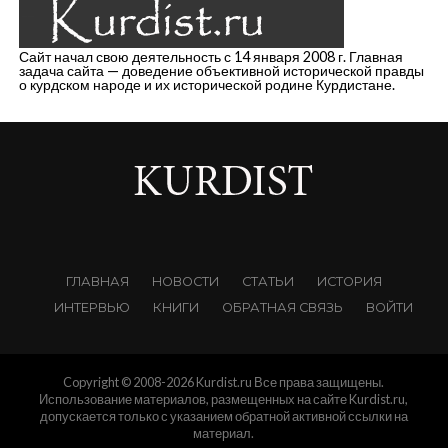
Сайт начал свою деятельность с 14 января 2008 г. Главная
задача сайта — доведение объективной исторической правды
о курдском народе и их исторической родине Курдистане.
ГЛАВНАЯ
НОВОСТИ
СТАТЬИ
ИСТОРИЯ
ИНТЕРВЬЮ
КНИГИ
ОБРАТНАЯ СВЯЗЬ
ВОЙТИ
Copyright © 2008-2026 Kurdist.ru Все права защищены.
Использование материалов, размещенных на сайте Kurdist.ru,
допускается только с указанием обратной активной ссылки на
материал.