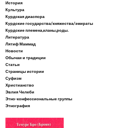
История
Культура
Курдская диаспора
Курдские государства/княжества/эмираты
Курдские племена,кланы,роды.
Литература
Лятиф Маммад
Новости
Обычаи и традиции
Статьи
Страницы истории
Суфизм
Христианство
Эвлия Челеби
Этно-конфессиональные группы
Этнография