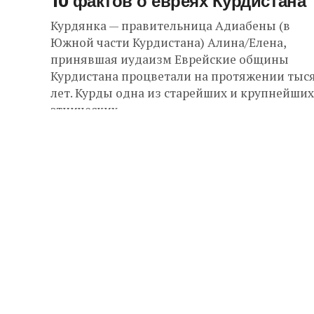
10 фактов о евреях Курдистана
Курдянка — правительница Адиабены (в
Южной части Курдистана) Алина/Елена,
принявшая иудаизм Еврейские общины
Курдистана процветали на протяжении тыс
лет. Курды одна из старейших и крупнейших
этнических...