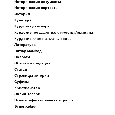
Исторические документы
Исторические портреты
История
Культура
Курдская диаспора
Курдские государства/княжества/эмираты
Курдские племена,кланы,роды.
Литература
Лятиф Маммад
Новости
Обычаи и традиции
Статьи
Страницы истории
Суфизм
Христианство
Эвлия Челеби
Этно-конфессиональные группы
Этнография