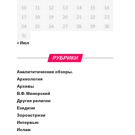
10
11
12
13
14
15
16
17
18
19
20
21
22
23
24
25
26
27
28
29
30
31
« Июл
РУБРИКИ
Аналититические обзоры.
Археология
Архивы
В.Ф. Минорский
Другие религии
Езидизм
Зороастризм
Интервью
Ислам