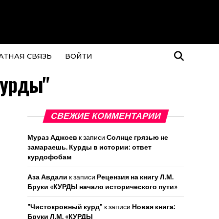
АТНАЯ СВЯЗЬ
ВОЙТИ
курды"
СВЕЖИЕ КОММЕНТАРИИ
Мураз Аджоев
к записи
Солнце грязью не
замараешь. Курды в истории: ответ
курдофобам
Аза Авдали
к записи
Рецензия на книгу Л.М.
Бруки «КУРДЫ начало исторического пути»
"Чистокровный курд"
к записи
Новая книга:
Бруки Л.М. «КУРДЫ