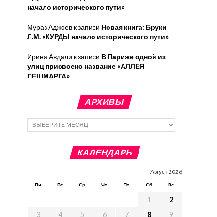
начало исторического пути»
Мураз Аджоев
к записи
Новая книга: Бруки
Л.М. «КУРДЫ начало исторического пути»
Ирина Авдали
к записи
В Париже одной из
улиц присвоено название «АЛЛЕЯ
ПЕШМАРГА»
АРХИВЫ
Архивы
КАЛЕНДАРЬ
Август 2026
Пн
Вт
Ср
Чт
Пт
Сб
Вс
1
2
3
4
5
6
7
8
9