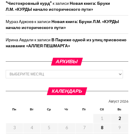
"Чистокровный курд"
к записи
Новая книга: Бруки
Л.М. «КУРДЫ начало исторического пути»
Мураз Аджоев
к записи
Новая книга: Бруки Л.М. «КУРДЫ
начало исторического пути»
Ирина Авдали
к записи
В Париже одной из улиц присвоено
название «АЛЛЕЯ ПЕШМАРГА»
АРХИВЫ
Архивы
КАЛЕНДАРЬ
Август 2026
Пн
Вт
Ср
Чт
Пт
Сб
Вс
1
2
3
4
5
6
7
8
9