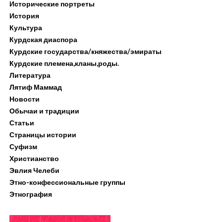
Исторические портреты
История
Культура
Курдская диаспора
Курдские государства/княжества/эмираты
Курдские племена,кланы,роды.
Литература
Лятиф Маммад
Новости
Обычаи и традиции
Статьи
Страницы истории
Суфизм
Христианство
Эвлия Челеби
Этно-конфессиональные группы
Этнография