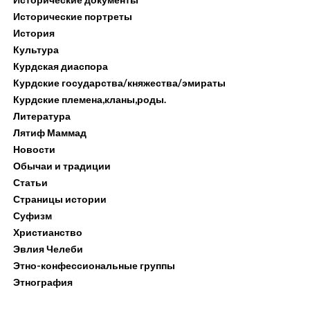
Исторические портреты
История
Культура
Курдская диаспора
Курдские государства/княжества/эмираты
Курдские племена,кланы,роды.
Литература
Лятиф Маммад
Новости
Обычаи и традиции
Статьи
Страницы истории
Суфизм
Христианство
Эвлия Челеби
Этно-конфессиональные группы
Этнография