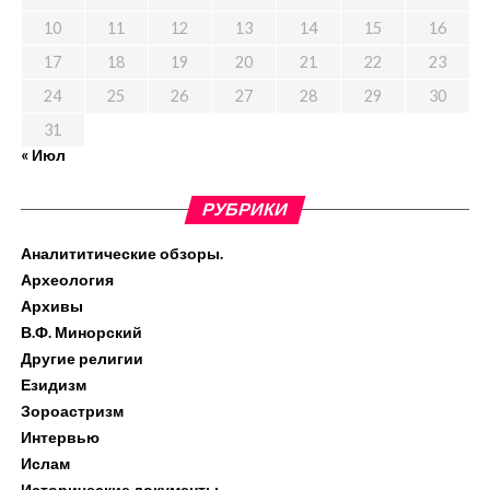
10
11
12
13
14
15
16
17
18
19
20
21
22
23
24
25
26
27
28
29
30
31
« Июл
РУБРИКИ
Аналититические обзоры.
Археология
Архивы
В.Ф. Минорский
Другие религии
Езидизм
Зороастризм
Интервью
Ислам
Исторические документы