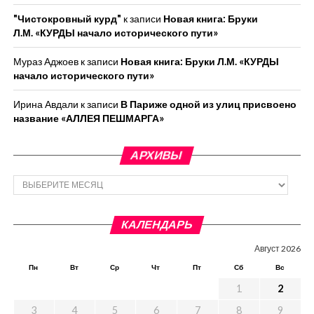
"Чистокровный курд"
к записи
Новая книга: Бруки
Л.М. «КУРДЫ начало исторического пути»
Мураз Аджоев
к записи
Новая книга: Бруки Л.М. «КУРДЫ
начало исторического пути»
Ирина Авдали
к записи
В Париже одной из улиц присвоено
название «АЛЛЕЯ ПЕШМАРГА»
АРХИВЫ
Архивы
КАЛЕНДАРЬ
Август 2026
Пн
Вт
Ср
Чт
Пт
Сб
Вс
1
2
3
4
5
6
7
8
9