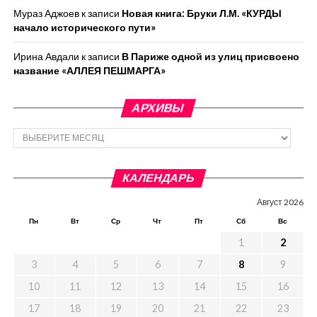
Мураз Аджоев
к записи
Новая книга: Бруки Л.М. «КУРДЫ
начало исторического пути»
Ирина Авдали
к записи
В Париже одной из улиц присвоено
название «АЛЛЕЯ ПЕШМАРГА»
АРХИВЫ
Архивы
КАЛЕНДАРЬ
Август 2026
Пн
Вт
Ср
Чт
Пт
Сб
Вс
1
2
3
4
5
6
7
8
9
10
11
12
13
14
15
16
17
18
19
20
21
22
23