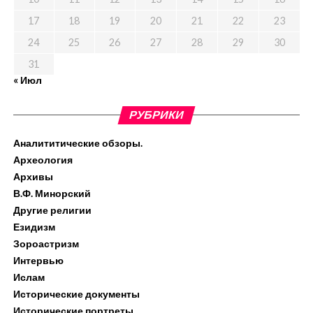
17
18
19
20
21
22
23
24
25
26
27
28
29
30
31
« Июл
РУБРИКИ
Аналититические обзоры.
Археология
Архивы
В.Ф. Минорский
Другие религии
Езидизм
Зороастризм
Интервью
Ислам
Исторические документы
Исторические портреты