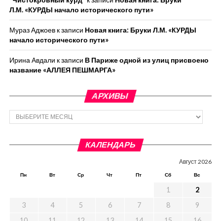
Л.М. «КУРДЫ начало исторического пути»
Мураз Аджоев
к записи
Новая книга: Бруки Л.М. «КУРДЫ
начало исторического пути»
Ирина Авдали
к записи
В Париже одной из улиц присвоено
название «АЛЛЕЯ ПЕШМАРГА»
АРХИВЫ
Архивы
КАЛЕНДАРЬ
Август 2026
Пн
Вт
Ср
Чт
Пт
Сб
Вс
1
2
3
4
5
6
7
8
9
10
11
12
13
14
15
16