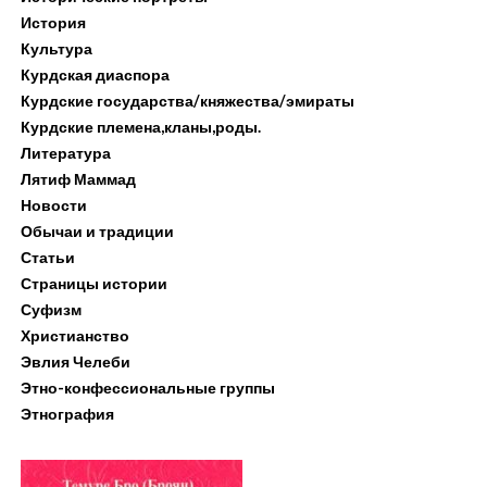
История
Культура
Курдская диаспора
Курдские государства/княжества/эмираты
Курдские племена,кланы,роды.
Литература
Лятиф Маммад
Новости
Обычаи и традиции
Статьи
Страницы истории
Суфизм
Христианство
Эвлия Челеби
Этно-конфессиональные группы
Этнография