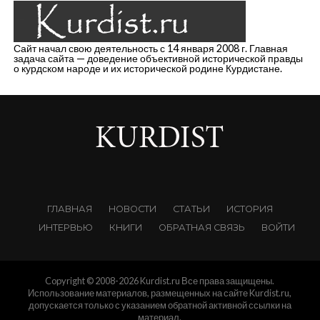
Сайт начал свою деятельность с 14 января 2008 г. Главная
задача сайта — доведение объективной исторической правды
о курдском народе и их исторической родине Курдистане.
ГЛАВНАЯ
НОВОСТИ
СТАТЬИ
ИСТОРИЯ
ИНТЕРВЬЮ
КНИГИ
ОБРАТНАЯ СВЯЗЬ
ВОЙТИ
Copyright © 2008-2026 Kurdist.ru Все права защищены.
Использование материалов, размещенных на сайте Kurdist.ru,
допускается только с указанием обратной активной ссылки на
материал.