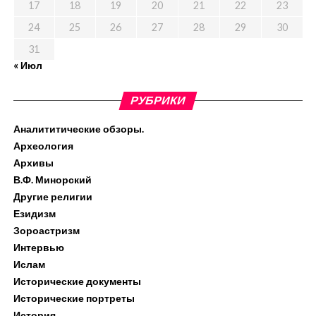
17
18
19
20
21
22
23
24
25
26
27
28
29
30
31
« Июл
РУБРИКИ
Аналититические обзоры.
Археология
Архивы
В.Ф. Минорский
Другие религии
Езидизм
Зороастризм
Интервью
Ислам
Исторические документы
Исторические портреты
История