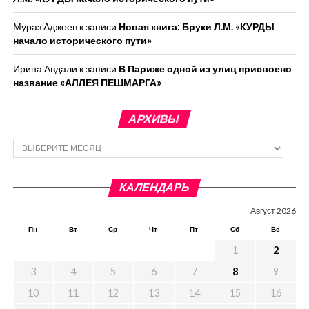
Мураз Аджоев
к записи
Новая книга: Бруки Л.М. «КУРДЫ
начало исторического пути»
Ирина Авдали
к записи
В Париже одной из улиц присвоено
название «АЛЛЕЯ ПЕШМАРГА»
АРХИВЫ
Архивы
КАЛЕНДАРЬ
Август 2026
Пн
Вт
Ср
Чт
Пт
Сб
Вс
1
2
3
4
5
6
7
8
9
10
11
12
13
14
15
16