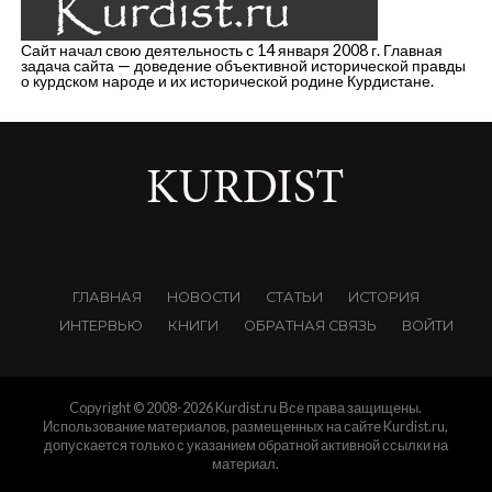
Сайт начал свою деятельность с 14 января 2008 г. Главная
задача сайта — доведение объективной исторической правды
о курдском народе и их исторической родине Курдистане.
ГЛАВНАЯ
НОВОСТИ
СТАТЬИ
ИСТОРИЯ
ИНТЕРВЬЮ
КНИГИ
ОБРАТНАЯ СВЯЗЬ
ВОЙТИ
Copyright © 2008-2026 Kurdist.ru Все права защищены.
Использование материалов, размещенных на сайте Kurdist.ru,
допускается только с указанием обратной активной ссылки на
материал.