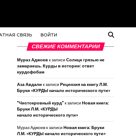
АТНАЯ СВЯЗЬ
ВОЙТИ
СВЕЖИЕ КОММЕНТАРИИ
Мураз Аджоев
к записи
Солнце грязью не
замараешь. Курды в истории: ответ
курдофобам
Аза Авдали
к записи
Рецензия на книгу Л.М.
Бруки «КУРДЫ начало исторического пути»
"Чистокровный курд"
к записи
Новая книга:
Бруки Л.М. «КУРДЫ
начало исторического пути»
Мураз Аджоев
к записи
Новая книга: Бруки
Л.М. «КУРДЫ начало исторического пути»