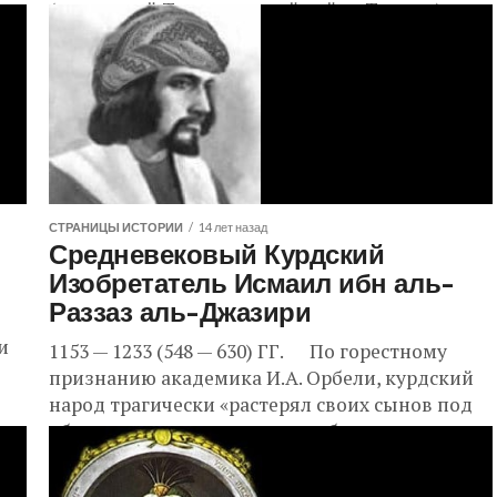
(нынешний Тунджельский район Турции) в
1937-1938 гг. против курдов. Как пишет...
СТРАНИЦЫ ИСТОРИИ
14 лет назад
Средневековый Курдский
Изобретатель Исмаил ибн аль-
Раззаз аль-Джазири
ми
1153 — 1233 (548 — 630) ГГ. По горестному
признанию академика И.А. Орбели, курдский
народ трагически «растерял своих сынов под
обличием иранцев, турок, арабов, армян,
растерял...