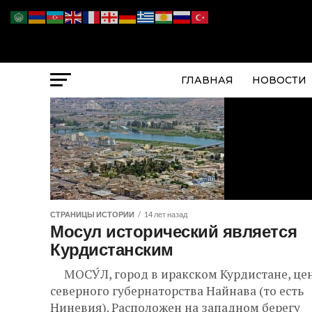
ГЛАВНАЯ
НОВОСТИ
СТРАНИЦЫ ИСТОРИИ
14 лет назад
Мосул исторический является
Курдистанским
МОСУ́Л, город в иракском Курдистане, це
северного губернаторства Найнава (то есть
Ниневия). Расположен на западном берегу