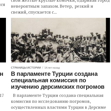
свои желтые круглые комочки, одаривая город
лся
невероятным запахом. Ветер, резкий и
свежий, спускается с...
СТРАНИЦЫ ИСТОРИИ
14 лет назад
н
В парламенте Турции создана
специальная комиссия по
изучению дерсимских погромов
17
В парламенте Турции создана специальная
комиссия по исследованию погромов,
осуществленных властями Турции в Дерсиме