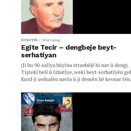
КУЛЬТУРА
14 лет назад
Egite Tecir – dengbeje beyt-
serhatiyan
(Ji bo 90-salîya bûyîna stranbêjê bi nav û deng)
Tiştekî belî û îzbatîye, wekî beyt-serhatîyên ge
Kurd ji sedsalên navîn û ji demên hê kevnar tên..