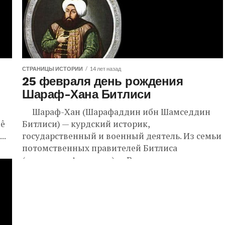
СТРАНИЦЫ ИСТОРИИ
14 лет назад
25 февраля день рождения
Шараф-Хана Битлиси
Шараф-Хан (Шарафаддин ибн Шамседдин
lê
Битлиси) — курдский историк,
..
государственный и военный деятель. Из семьи
потомственных правителей Битлиса
(восточная Анатолия). Воспитывался и
получил образование при...