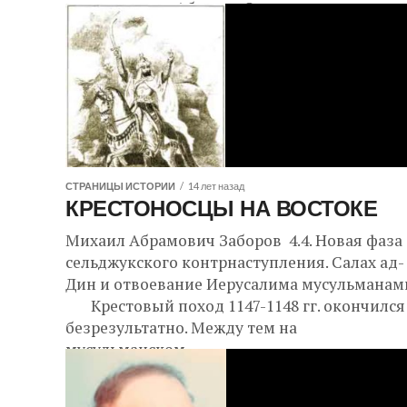
отметила, что Абдулла Оджалан является
одним из 5 ключевых фигур...
СТРАНИЦЫ ИСТОРИИ
14 лет назад
КРЕСТОНОСЦЫ НА ВОСТОКЕ
Михаил Абрамович Заборов 4.4. Новая фаза
сельджукского контрнаступления. Салах ад-
Дин и отвоевание Иерусалима мусульмана
Крестовый поход 1147-1148 гг. окончился
безрезультатно. Между тем на
мусульманском...