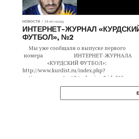
НОВОСТИ
14 лет назад
ИНТЕРНЕТ-ЖУРНАЛ «КУРДСКИ
ФУТБОЛ», №2
Мы уже сообщали о выпуске первого
номера ИНТЕРНЕТ-ЖУРНАЛА
«КУРДСКИЙ ФУТБОЛ»:
http://www.kurdist.ru/index.php?
option=com_content&task=view&id=817
http://kurdist.ru/futbol/ Главный
редактор журнала Ростам Дасни любителям
футбола...