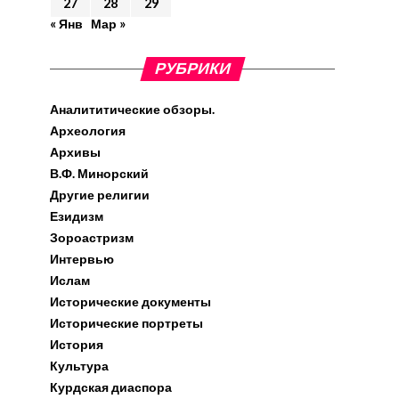
27
28
29
« Янв
Мар »
РУБРИКИ
Аналититические обзоры.
Археология
Архивы
В.Ф. Минорский
Другие религии
Езидизм
Зороастризм
Интервью
Ислам
Исторические документы
Исторические портреты
История
Культура
Курдская диаспора