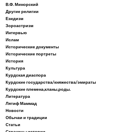
В.Ф. Минорский
Другие религии
Езидизм
Зороастризм
Интервью
Ислам
Исторические документы
Исторические портреты
История
Культура
Курдская диаспора
Курдские государства/княжества/эмираты
Курдские племена,кланы,роды.
Литература
Лятиф Маммад
Новости
Обычаи и традиции
Статьи
Страницы истории