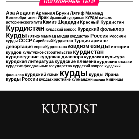
ПОПУЛЯРНЫЕ ТЕГИ
Аза Авдали
Армения
Бруки Лятиф Маммад
Ирак
Великобритания
КУРДЫ начало
Иракский курдистан
Камиз Шеддади
Красный Курдистан
исторического пути
Курдистан
Курдский фольклор
Курдский вопрос
Курды
Россия
Лятиф Маммад
Мидия Курдистан
Россия и
Турция
СССР
армяне
курды
Сирийский Курдистан
езиды
езидизм
депортация
история
евреи Курдистана
курдистан
курдов
культурное строительство
курдоведение
курдская диаспора
курдская культура
курдские племена
курдская литература
курдские сказки
курдские феодальные государства
курдский вопрос
курдский
курды
курдский язык
курды Ирана
фольклор
курды России
курды христиане
курманджи
мидийцы
марды