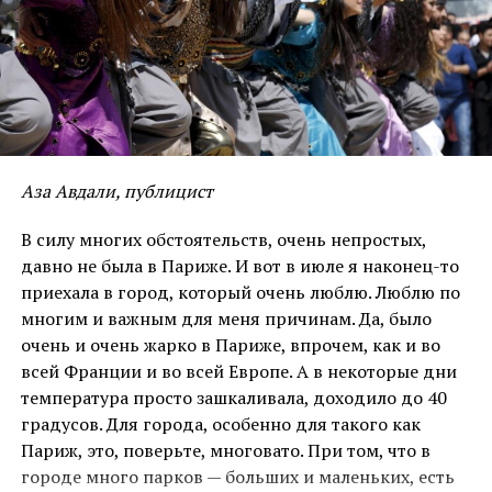
другому. Ага… И вот при наличии таких запретов
Hani дала несколько успешных концертов для
женской аудитории. Хотя она отлично понимала, что
отсутствие и ограничения творческой свободы
мешают ее самовыражению и личностному росту. Ее
курдский нрав и норов не позволяли ей принять
весь этот абсурд и гротеск. В 2004 году она
Аза Авдали, публицист
переехала в Берлин. Очень скоро она получила
широкое признание и начала выступать на
В силу многих обстоятельств, очень непростых,
телевидении и на очень значимых международных
давно не была в Париже. И вот в июле я наконец-то
музыкальных фестивалях. В списке ее достижений
приехала в город, который очень люблю. Люблю по
несколько альбомов, более 30 синглов и несколько
многим и важным для меня причинам. Да, было
совершенно блистательных видеоклипов. Она много
очень и очень жарко в Париже, впрочем, как и во
выступала на различных телешоу, концертах и
всей Франции и во всей Европе. А в некоторые дни
фестивалях по всему миру, исполняя как
температура просто зашкаливала, доходило до 40
традиционный, так и оригинальный репертуар,
градусов. Для города, особенно для такого как
очень красиво сочетая чарующие традиции и
Париж, это, поверьте, многовато. При том, что в
курдского, и персидского вокала, ну и конечно же,
городе много парков — больших и маленьких, есть
прекрасные курдские тексты.