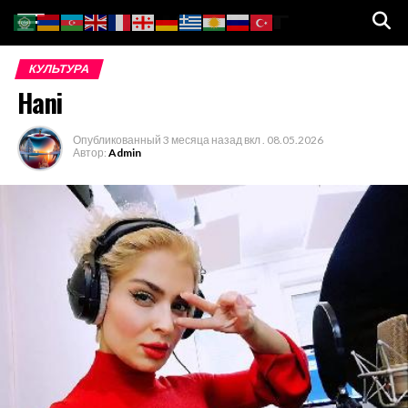
Go to mobile version
КУЛЬТУРА
Hani
Опубликованный
3 месяца назад
вкл .
08.05.2026
Автор:
Admin