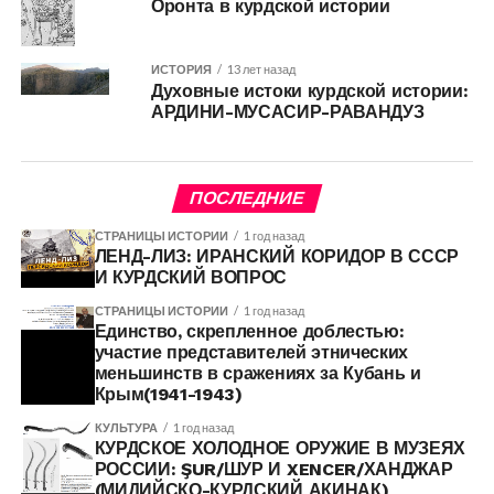
Оронта в курдской истории
ИСТОРИЯ
13 лет назад
Духовные истоки курдской истории:
АРДИНИ-МУСАСИР-РАВАНДУЗ
ПОСЛЕДНИЕ
СТРАНИЦЫ ИСТОРИИ
1 год назад
ЛЕНД-ЛИЗ: ИРАНСКИЙ КОРИДОР В СССР
И КУРДСКИЙ ВОПРОС
СТРАНИЦЫ ИСТОРИИ
1 год назад
Единство, скрепленное доблестью:
участие представителей этнических
меньшинств в сражениях за Кубань и
Крым(1941-1943)
КУЛЬТУРА
1 год назад
КУРДСКОЕ ХОЛОДНОЕ ОРУЖИЕ В МУЗЕЯХ
РОССИИ: ŞUR/ШУР И XENCER/ХАНДЖАР
(МИДИЙСКО-КУРДСКИЙ АКИНАК)