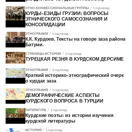
ЭТНО-КОНФЕССИОНАЛЬНЫЕ ГРУППЫ
1 год назад
КУРДЫ-ЕЗИДЫ ГРУЗИИ: ВОПРОСЫ
ЭТНИЧЕСКОГО САМОСОЗНАНИЯ И
КОНСОЛИДАЦИИ
ЭТНОГРАФИЯ
1 год назад
К.К. Курдоев. Тексты на говоре заза района
Батуми.
СТРАНИЦЫ ИСТОРИИ
1 год назад
ТУРЕЦКАЯ РЕЗНЯ В КУРДСКОМ ДЕРСИМЕ
ЭТНОГРАФИЯ
1 год назад
Краткий историко-этнографический очерк
о курдах заза
ЭТНОГРАФИЯ
1 год назад
ДЕМОГРАФИЧЕСКИЕ АСПЕКТЫ
КУРДСКОГО ВОПРОСА В ТУРЦИИ
ЛИТЕРАТУРА
1 год назад
Курдские поэты: из истории изучения
курдской литературы
ИСТОРИЯ
1 год назад