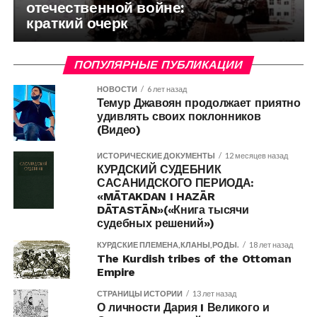
отечественной войне:
краткий очерк
ПОПУЛЯРНЫЕ ПУБЛИКАЦИИ
НОВОСТИ
6 лет назад
Темур Джавоян продолжает приятно
удивлять своих поклонников
(Видео)
ИСТОРИЧЕСКИЕ ДОКУМЕНТЫ
12 месяцев назад
КУРДСКИЙ СУДЕБНИК
САСАНИДСКОГО ПЕРИОДА:
«MĀTAKDAN I HAZĀR
DĀTASTĀN»(«Книга тысячи
судебных решений»)
КУРДСКИЕ ПЛЕМЕНА,КЛАНЫ,РОДЫ.
18 лет назад
The Kurdish tribes of the Ottoman
Empire
СТРАНИЦЫ ИСТОРИИ
13 лет назад
О личности Дария I Великого и