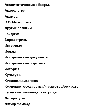
Аналититические обзоры.
Археология
Архивы
В.Ф. Минорский
Другие религии
Езидизм
Зороастризм
Интервью
Ислам
Исторические документы
Исторические портреты
История
Культура
Курдская диаспора
Курдские государства/княжества/эмираты
Курдские племена,кланы,роды.
Литература
Лятиф Маммад