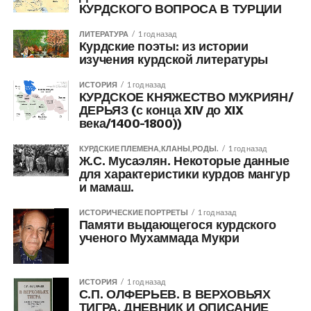
КУРДСКОГО ВОПРОСА В ТУРЦИИ
ЛИТЕРАТУРА
1 год назад
Курдские поэты: из истории
изучения курдской литературы
ИСТОРИЯ
1 год назад
КУРДСКОЕ КНЯЖЕСТВО МУКРИЯН/
ДЕРЬЯЗ (с конца XIV до XIX
века/1400-1800))
КУРДСКИЕ ПЛЕМЕНА,КЛАНЫ,РОДЫ.
1 год назад
Ж.С. Мусаэлян. Некоторые данные
для характеристики курдов мангур
и мамаш.
ИСТОРИЧЕСКИЕ ПОРТРЕТЫ
1 год назад
Памяти выдающегося курдского
ученого Мухаммада Мукри
ИСТОРИЯ
1 год назад
С.П. ОЛФЕРЬЕВ. В ВЕРХОВЬЯХ
ТИГРА. ДНЕВНИК И ОПИСАНИЕ