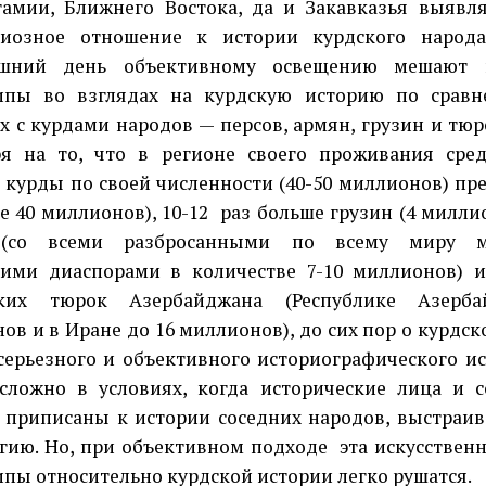
амии, Ближнего Востока, да и Закавказья выявл
циозное отношение к истории курдского народа
яшний день объективному освещению мешают 
типы во взглядах на курдскую историю по сравн
х с курдами народов — персов, армян, грузин и тю
ря на то, что в регионе своего проживания сре
 курды по своей численности (40-50 миллионов) пр
е 40 миллионов), 10-12
раз больше грузин (4 миллио
(со всеми разбросанными по всему миру м
ими диаспорами в количестве 7-10 миллионов) и
ских тюрок Азербайджана (Республике Азерб
ов и в Иране до 16 миллионов), до сих пор о курдск
серьезного и объективного историографического и
сложно в условиях, когда исторические лица и 
 приписаны к истории соседних народов, выстраив
гию. Но, при объективном подходе
эта искусствен
ипы относительно курдской истории легко рушатся.