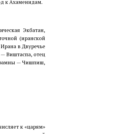
од к Ахаменидам.
ическая Экбатан,
точной (иранской
з Ирана в Двуречье
 — Виштаспа, отец
арамны — Чишпиш,
исляет к «царям»