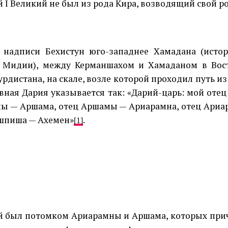
й
I
Великий не был из рода Кира, возводящий свой р
 надписи Бехистун юго-западнее Хамадана (истор
 Мидии), между Керманшахом и Хамаданом в Вос
урдистана, на скале, возле которой проходил путь и
вная Дария указывается так: «Дарий-царь: мой отец
ы — Аршама, отец Аршамы — Ариарамна, отец Ари
шпиша — Ахемен»
.
[1]
й был потомком Ариарамны и Аршама, которых прич