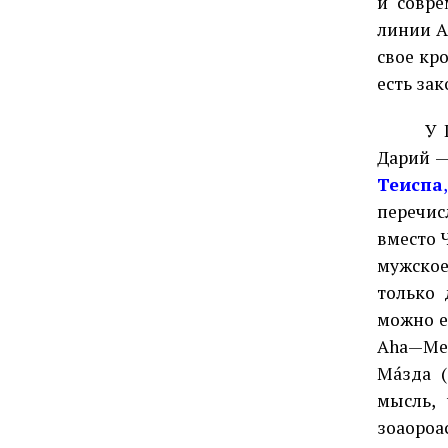
и совре
линии А
свое кр
есть зак
У 
Дарий —
Теиспа
перечисл
вместо 
мужское
только 
можно е
Aha
—
Me
Ма́зда (
мысль,
зоаоро