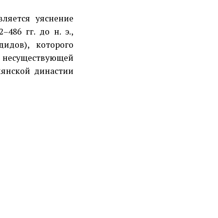
ляется уяснение
486 гг. до н. э.,
идов), которого
и несуществующей
мянской династии