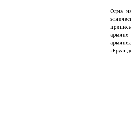
Одна и
этничес
припис
армяне 
армянск
«Еруанд