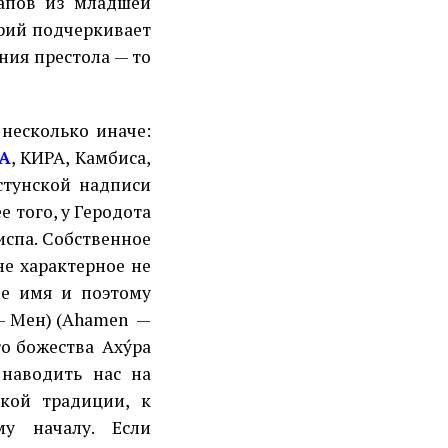
рапов из младшей
арий подчеркивает
ния престола — то
 несколько иначе:
А
, КИРА, Камбиса,
стунской надписи
е того, у Геродота
испа. Собственное
не характерное не
ое имя и поэтому
 Мен) (
Ahamen
—
го божества
Аху́ра
) наводить нас на
кой традиции, к
му началу. Если