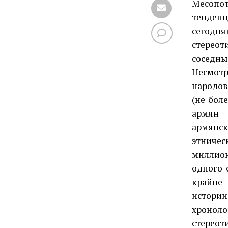
Месопот
тенден
сегодн
стерео
соседны
Несмот
народов
(не боле
армян 
армянск
этниче
миллион
одного 
крайне 
истории
хроноло
стереот