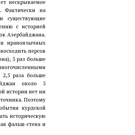
яет нескрываемое
. Фактически на
и существующие
ению с историей
рок Азербайджана.
ди ираноязычных
евосходить персов
на), 5 раз больше
ногочисленными
 2,5 раза больше
айджан около 5
ой истории нет ни
сточника. Поэтому
события курдской
ать историческую
ная фальш-стена и