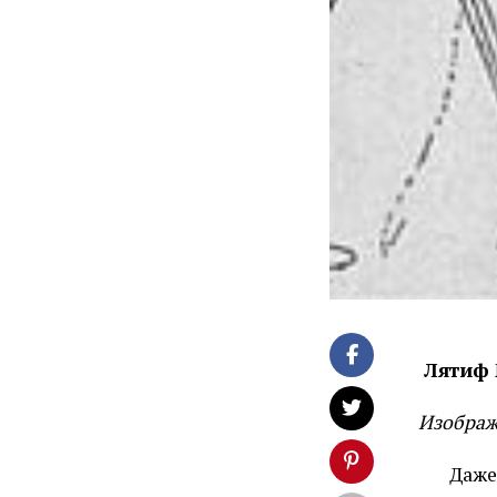
Лятиф
Изображ
Даже