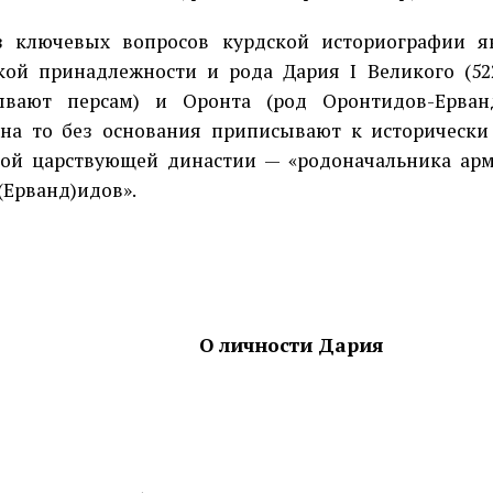
з ключевых вопросов курдской историографии яв
кой принадлежности и рода Дария I Великого (522–
ывают персам) и Оронта (род Оронтидов-Ерванд
на то без основания приписывают к историческ
ой царствующей династии — «родоначальника ар
(Ерванд)идов».
О личности Дария