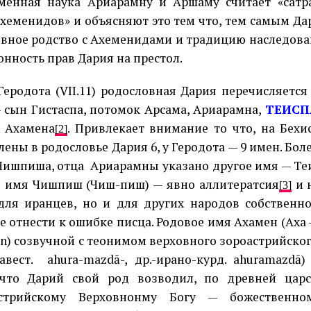
менная наука Ариарамну и Аршаму считает «сат
хеменидов» и объясняют это тем что, тем самым Д
овное родство с Ахеменидами и традицию наследова
онность прав Дария на престол.
Геродота (VII.11) родословная Дария перечисляется
 сын Гистаспа, потомок Арсама, Ариарамна,
ТЕИСП
,
Ахамена
. Привлекает внимание то что, на Бехи
[2]
ены в родословье Дария 6, у Геродота — 9 имен. Боле
Чишпиша, отца
Ариарамны указано другое имя — Те
 имя Чишпиш (Чиш-пиш) — явно аллитератсия
и 
[3]
для иранцев, но и для других народов собственн
е отнести к ошибке писца. Родовое имя Ахамен (Аха –
n
) созвучной с теонимом верховного зороастрийско
авест.
ahura-mazdā-, др.-ирано-курд. ahuramazdā
 что Дарий свой род возводил, по древней царс
астрийскому Верховнонму Богу — божественно