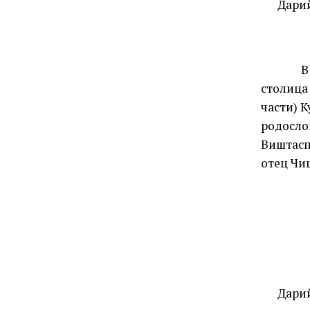
Дари
В
столица
части) К
родосло
Виштасп
отец Чи
Дари