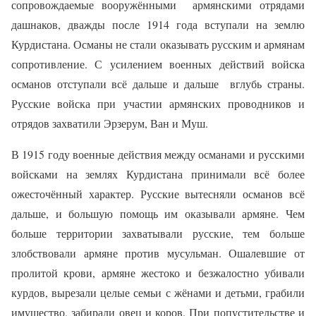
сопровождаемые вооружёнными
армянскими отрядами
дашнаков, дважды после 1914 года вступали на землю
Курдистана. Османы не стали оказывать русским и армянам
сопротивление. С усилением военных действий войска
османов отступали всё дальше и дальше
вглубь страны.
Русские войска при участии армянских проводников и
отрядов захватили Эрзерум, Ван и Муш.
В 1915 году военные действия между османами и русскими
войсками на землях Курдистана принимали всё более
ожесточённый характер. Русские вытесняли османов всё
дальше, и большую помощь им оказывали армяне. Чем
больше территории захватывали русские, тем больше
злобствовали армяне против мусульман. Ошалевшие от
пролитой крови, армяне жестоко и безжалостно убивали
курдов, вырезали целые семьи с жёнами и детьми, грабили
имущество, забирали овец и коров. При попустительстве и