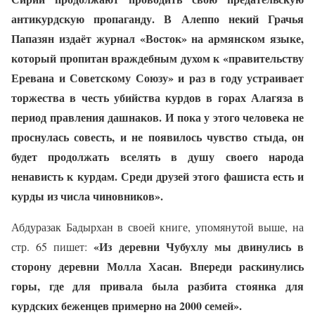
антикурдскую пропаганду. В Алеппо некий Грачья
Папазян издаёт журнал «Восток» на армянском языке,
который пропитан враждебным духом к «правительству
Еревана и Советскому Союзу» и раз в году устраивает
торжества в честь убийства курдов в горах Алагяза в
период правления дашнаков. И пока у этого человека не
проснулась совесть, и не появилось чувство стыда, он
будет продолжать вселять в душу своего народа
ненависть к курдам. Среди друзей этого фашиста есть и
курды из числа чиновников».
Абдуразак Бадырхан в своей книге, упомянутой выше, на
«Из деревни Чубухлу мы двинулись в
стр. 65 пишет:
сторону деревни Молла Хасан. Впереди раскинулись
горы, где для привала была разбита стоянка для
курдских беженцев примерно на 2000 семей».