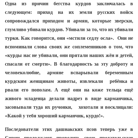
Одна из причин бегства курдов заключалась в
следующем: приход на их земли русских войск
сопровождался приходом и армян, которые зверски,
глумливо убивали курдов. Убивали за то, что их убивали
турки. Как говорится, они «мстили седлу осла».
Они не
вспоминали слова своих же соплеменников о том, что
«курды нас не убивали, они прятали наших жён и детей,
спасали от смерти». В благодарность за эту доброту и
человеколюбие, армяне вспарывали беременным
курдским женщинам животы, извлекали
ребёнка и
рвали его пополам. А ещё они на коже тельца ещё
живого младенца делали надрез в виде карманчика,
засовывали туда их ручонки,
хохотали и восклицали:
«Какой у тебя хороший карманчик, курдо!».
Последователи этих дашнакских псов теперь уже в
Сирии продолжают проводить свою предательскую