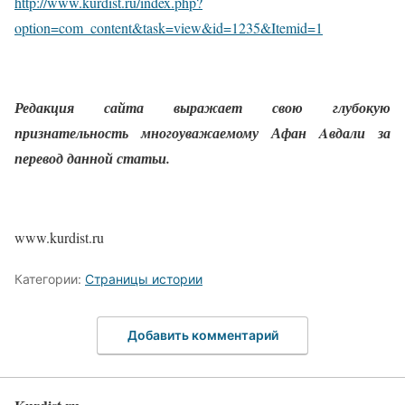
http
://
www
.
kurdist
.
ru
/
index
.
php
?
option
=
com
_
content
&
task
=
view
&
id
=1235&
Itemid
=1
Редакция сайта выражает свою глубокую
признательность многоуважаемому Афан Aвдали за
перевод данной статьи.
www
.
kurdist
.
ru
Категории:
Страницы истории
Добавить комментарий