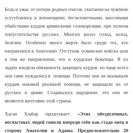
Боль и ужас от потери родных очагов, скитания на чужбине
усугублялись и вопиющими, бесчеловечными, массовыми
убийствами курдов армянскими головорезами, при полном
попустительстве русских. Многих косил голод, холод,
болезни. Особенно много жертв было среди тех, кто
направлялся в Анатолию. Отступая, османские войска шли
в том же направлении, что и курдские беженцы. В их
задачу входила обязанность защищать курдов, но чаще всего
они сами нуждались в
помощи. Поэтому они не оказывали
курдам никакой реальной помощи, не защищали их от
русских и армян. Создавалось ощущение, что они не
являются жителями этой страны.
«Этих обездоленных,
Хасан Хшйар продолжает:
несчастных людей гоняли впереди себя как стадо овец в
сторону Анатолии и Аданы. Предположительно 20