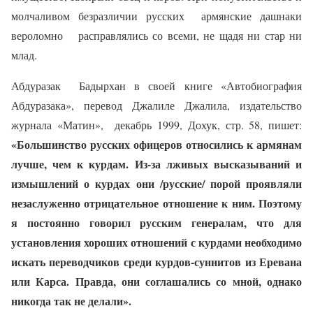
молчаливом безразличии русских
армянские дашнаки
вероломно
расправлялись со всеми, не щадя ни стар ни
млад.
Абдуразак
Бадырхан в своей книге «Автобиография
Абдуразака», перевод Джалиле Джалила, издательство
журнала «Матин»,
декабрь 1999, Дохук, стр. 58, пишет:
«Большинство русских офицеров относились к армянам
лучше, чем к курдам. Из-за лживых высказываний и
измышлений о курдах они /русские/ порой проявляли
незаслуженно отрицательное отношение к ним. Поэтому
я постоянно говорил русским генералам, что для
установления хороших отношений с курдами необходимо
искать переводчиков среди курдов-суннитов из Еревана
или Карса. Правда, они соглашались со мной, однако
никогда так не делали».