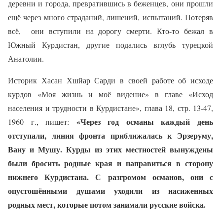
деревни и города, превратившись в беженцев, они прошли
ещё через много страданий, лишений, испытаний. Потеряв
всё,
они вступили на дорогу смерти. Кто-то бежал в
Южный Курдистан, другие подались вглубь турецкой
Анатолии.
Историк Хасан Хшйар Сарди в своей работе об исходе
курдов «Моя жизнь и моё видение» в главе «Исход
населения и трудности в Курдистане», глава 18, стр. 13-47,
«Через год османы каждый день
1960 г., пишет:
отступали, линия фронта приближалась к Эрзеруму,
Вану и Мушу. Курды из этих местностей вынуждены
были бросить родные края и направиться в сторону
нижнего Курдистана. С разгромом османов, они с
опустошёнными душами уходили из насиженных
родных мест, которые потом занимали русские войска.