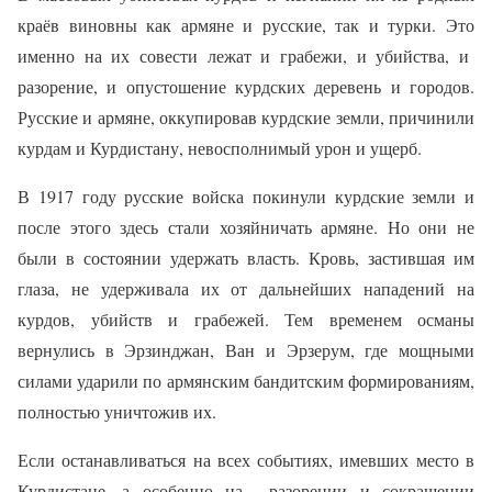
краёв виновны как армяне и русские, так и турки. Это
именно на их совести лежат и грабежи, и убийства, и
разорение, и опустошение курдских деревень и городов.
Русские и армяне, оккупировав курдские земли, причинили
курдам и Курдистану, невосполнимый урон и ущерб.
В 1917 году русские войска покинули курдские земли и
после этого здесь стали хозяйничать армяне. Но они не
были в состоянии удержать власть. Кровь, застившая им
глаза, не удерживала их от дальнейших нападений на
курдов, убийств и грабежей. Тем временем османы
вернулись в Эрзинджан, Ван и Эрзерум, где мощными
силами ударили по армянским бандитским формированиям,
полностью уничтожив их.
Если останавливаться на всех событиях, имевших место в
Курдистане, а особенно на
разорении и сокращении