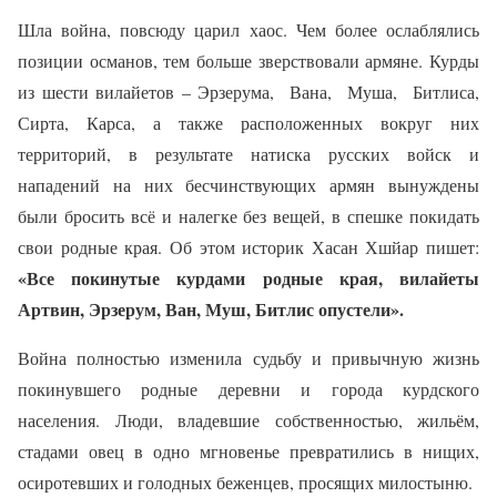
Шла война, повсюду царил хаос. Чем более ослаблялись
позиции османов, тем больше зверствовали армяне. Курды
из шести вилайетов – Эрзерума,
Вана,
Муша,
Битлиса,
Сирта, Карса, а также расположенных вокруг них
территорий, в результате натиска русских войск и
нападений на них бесчинствующих армян вынуждены
были бросить всё и налегке без вещей, в спешке покидать
свои родные края. Об этом историк Хасан Хшйар пишет:
«Все покинутые курдами родные края, вилайеты
Артвин, Эрзерум, Ван, Муш, Битлис опустели».
Война полностью изменила судьбу и привычную жизнь
покинувшего родные деревни и города курдского
населения. Люди, владевшие собственностью, жильём,
стадами овец в одно мгновенье превратились в нищих,
осиротевших и голодных беженцев, просящих милостыню.