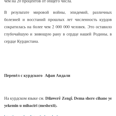
чем на 20 процентов от общего числа.
В результате мировой войны, эпидемий, различных
болезней и восстаний прошлых лет численность курдов
сократилась на более чем 2 000 000 человек. Это оставило
глубочайшую и зияющую рану в сердце нашей Родины, в
сердце Курдистана.
Перевёл с курдского
Афан Авдали
Dilawerê Zengî.
Dema
shere
cihane
ye
На курдском языке см.
yekemin
u
mihaciri
(
meshexti
).