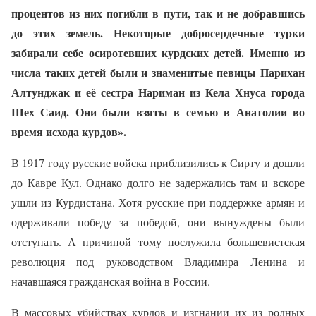
процентов из них погибли в пути, так и не добравшись
до этих земель. Некоторые добросердечные турки
забирали себе осиротевших курдских детей. Именно из
числа таких детей были и знаменитые певицы Парихан
Алтунджак и её сестра Нариман из Кела Хнуса города
Шех Саид. Они были взяты в семью в Анатолии во
время исхода курдов».
В 1917 году русские войска приблизились к Сирту и дошли
до Кавре Кул. Однако долго не задержались там и вскоре
ушли из Курдистана. Хотя русские при поддержке армян и
одерживали победу за победой, они вынуждены были
отступать. А причиной тому послужила большевистская
революция под руководством Владимира Ленина и
начавшаяся гражданская война в России.
В массовых убийствах курдов и изгнании их из родных