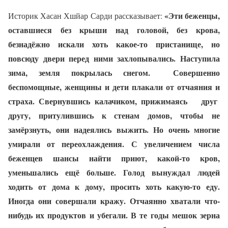
«Эти беженцы,
Историк Хасан Хшйар Сарди рассказывает:
оставшиеся без крыши над головой, без крова,
безнадёжно искали хоть какое-то пристанище, но
повсюду двери перед ними захлопывались. Наступила
зима, земля покрылась снегом.
Совершенно
беспомощные, женщины и дети плакали от отчаяния и
страха. Свернувшись калачиком, прижимаясь
друг
другу, притулившись к стенам домов, чтобы не
замёрзнуть, они надеялись выжить. Но очень многие
умирали от переохлаждения. С увеличением числа
беженцев шансы найти приют, какой-то кров,
уменьшались ещё больше. Голод вынуждал людей
ходить от дома к дому, просить хоть какую-то еду.
Иногда они совершали кражу. Отчаянно хватали что-
нибудь их продуктов и убегали. В те годы мешок зерна