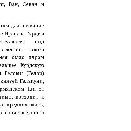
я, Ван, Севан и
ним дал название
ке Ирана и Турции
осударсво под
леменного союза
лемя было ядром
овавшее Курдскую
я Геломи (Гелои)
князей Гелакуни,
рмянском tun от
димо, восходит к
ие предположить,
ма были заселенны