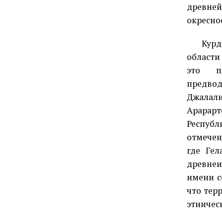
древне
окресно
Курд
области
это п
предво
Джалал
Арарарт
Республ
отмечен
где Ге
древнеи
имени с
что тер
этничес