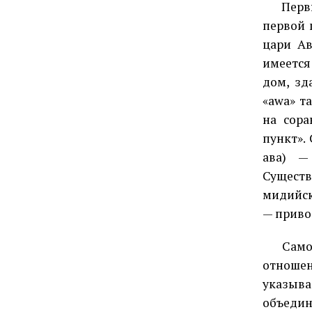
Перв
первой 
цари Ав
имеется
дом, зд
«awa» т
на сора
пункт».
ава) —
Существ
мидийск
— приво
Само
отношен
указыва
объеди