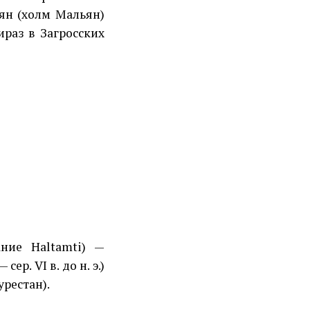
ян (холм Мальян)
ираз в Загросских
ание Haltamti) —
ер. VI в. до н. э.)
рестан).