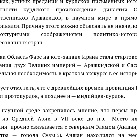
ках, устных преданий и курдской письменных исто
ятности курдского происхождение династии 
ственников Аршакидов, в научном мире в прямо
ривался. Причину этого можно объяснять не иначе, 
нюктурными соображениями политико-истор
есованных стран.
ак Область Фарс на юго-западе Ирана стала старто
ания двух Великих империй — Арашкидской и Сас
ельная необходимость в кратком экскурсе в ее истор
ует отметить, что с древнейших времен провинция
я протокурдов, а позднее и — мидийцев-курдов.
 научной среде закрепилось мнение, что персы п
 из Средней Азии в VII веке до н.э.
Место их
ния
прочно связывается с северным Эламом (Аншан),
нтра — города Сузы
. Аншан находился на мес
[5]