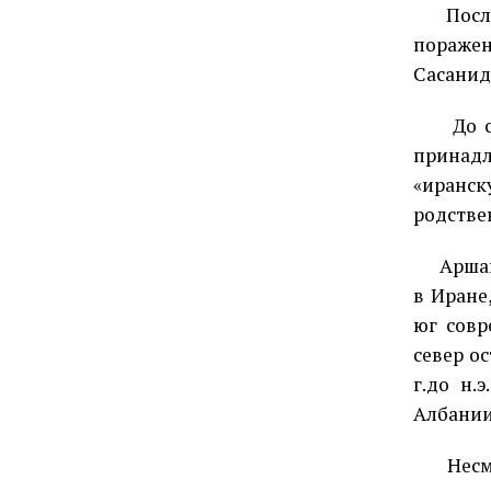
Посл
поражен
Сасанид
До 
принадл
«иранск
родстве
Арша
в Иране
юг совр
север о
г.до н.
Албании 
Несм