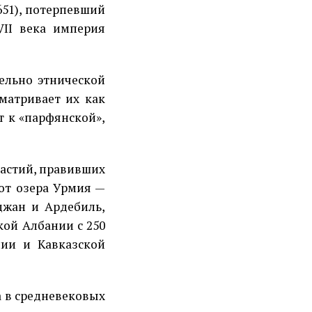
651), потерпевший
VII века империя
ельно этнической
матривает их как
т к «парфянской»,
астий, правивших
 от озера Урмия —
джан и Ардебиль,
кой Албании с 250
ении и Кавказской
а в средневековых