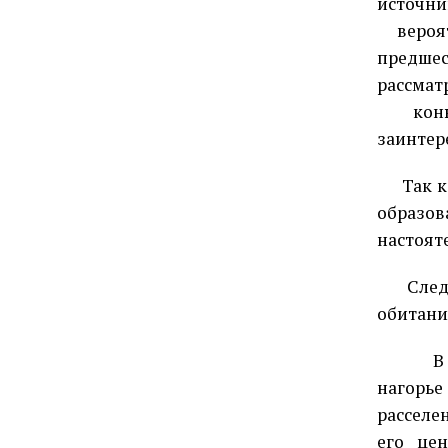
источни
веро
предше
рассмат
ко
заинтер
Так к
образов
настоят
След
обитани
В
нагорье
расселе
его це