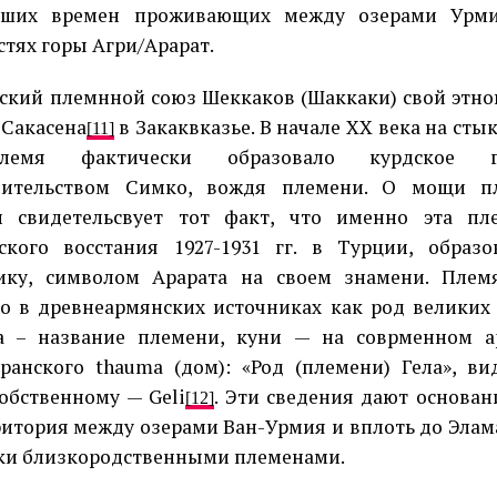
йших времен проживающих между озерами Урми
стях горы Агри/Арарат.
ский племнной союз Шеккаков (Шаккаки) свой этно
 Сакасена
в Закаквказье. В начале ХХ века на сты
[11]
лемя фактически образовало курдское г
дительством Симко, вождя племени. О мощи п
и свидетельсвует тот факт, что именно эта п
ского восстания 1927-1931 гг. в Турции, образ
ику, символом Арарата на своем знамени. Плем
о в древнеармянских источниках как род великих 
ла – название племени, куни — на соврменном а
ранского thauma (дом): «Род (племени) Гела», ви
обственному — Geli
. Эти сведения дают основан
[12]
ритория между озерами Ван-Урмия и вплоть до Эла
ки близкородственными племенами.