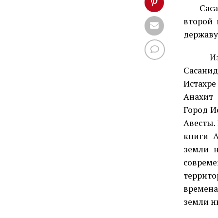
Сас
второй 
державу
И
Сасанид
Истахре
Анахит 
Город И
Авесты.
книги 
земли н
совреме
террито
времена 
земли н