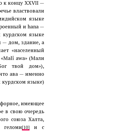
о к концу XXVII —
речье властвовали
 мидийском языке
троенный и hana —
м курдском языке
 — дом, здание, а
чает «населенный
 «Malî awa» (Мали
Бог твой дом»),
, что ава — именно
м курдском языке)
офорное, имеющее
ое в свою очередь
ого союза Халта,
, геломи
и с
[10]