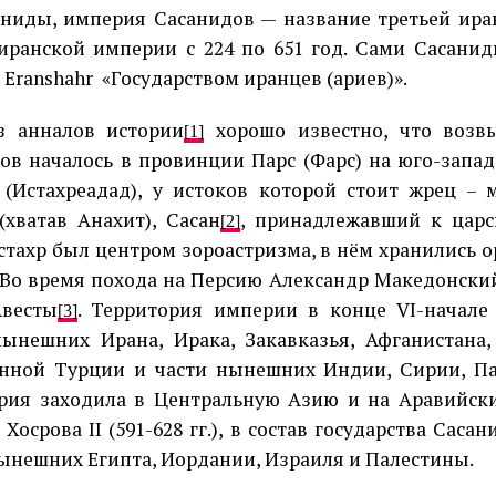
аниды, империя Сасанидов — название третьей ира
иранской империи с 224 по 651 год. Сами Сасани
 Eranshahr
«Государством иранцев (ариев)».
з анналов истории
хорошо известно, что возв
[1]
ов началось в провинции Парс (Фарс) на юго-запад
 (Истахреадад), у истоков которой стоит жрец – 
(хватав Анахит), Сасан
, принадлежавший к царс
[2]
стахр был центром зороастризма, в нём хранились 
 Во время похода на Персию Александр Македонский
Авесты
. Территория империи в конце VI-начале 
[3]
ынешних Ирана, Ирака, Закавказья, Афганистана,
нной Турции и части нынешних Индии, Сирии, Па
рия заходила в Центральную Азию и на Аравийски
Хосрова II (591-628 гг.), в состав государства Сас
ынешних Египта, Иордании, Израиля и Палестины.