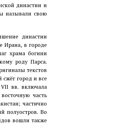
нской династии и
ды называли свою
ышение династии
е Ирана, в городе
маг храма богини
кому роду Парса.
оригиналы текстов
 сжёг город и все
VII вв. включала
 восточную часть
кистан; частично
й полуостров. Во
анидов вошли также