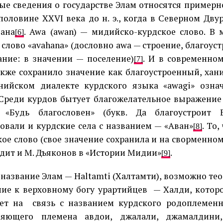
ые сведения о государстве Элам относятся примерн
половине XXVI века до н. э., когда в Северном Дву
ана
. Awa (awan) — мидийско-курдское слово. В
[6]
 слово «avahana» (дословно awa — строение, благоус
ание: в значении — поселение)
. И в современно
[7]
акже сохранило значение как благоустроенный, хани
нийском диалекте курдского языка «awagi» озна
 Среди курдов бытует благожелательное выражение
 «Будь благословен» (букв. Да благоустроит 
овали и курдские села с названием — «Аван»
. То
[8]
ое слово (свое значение сохранила и на сворменно
дит и М. Дъяконов в «Истории Мидии»
.
[9]
название Элам — Haltamti (Халтамти), возможно те
ие к верховному богу урартийцев
— Халди, котор
ет на
связь с названием курдского родоплеменн
няющего племена авдои, джалали, джамалдини