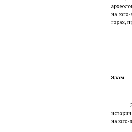
археоло
на юго-
горах, 
Элам
историче
на юго-