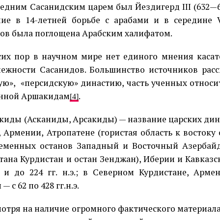
едним Сасанидским царем был Йездигерд III (632—
ие в 14-летней борьбе с арабами и в середине 
ов была поглощена Арабским халифатом.
сих пор в научном мире нет единого мнения касат
ежности Сасанидов. Большинство источников расс
ую»,
«персидскую» династию, часть ученных относи
нной Аршакидам
.
[4]
киды (Асканиды, Арсакиды) — название царских дин
, Армении, Атропатене (гористая область к востоку
еменных останов Западный и Восточный Азербай
стана Курдистан и остан Зенджан), Иберии и Кавказс
э. и до 224 гг. н.э.; в Северном Курдистане, Арм
— с 62 по 428 гг.н.э.
отря на наличие огромного фактического материал