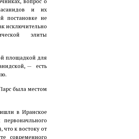
чниках, вопрос о
Сасанидов и их
й постановке не
как исключительно
ической элиты
вой площадкой для
анидской, —
есть
ию.
 Парс была местом
ришли в Иранское
 первоначльного
 что к востоку от
те современного