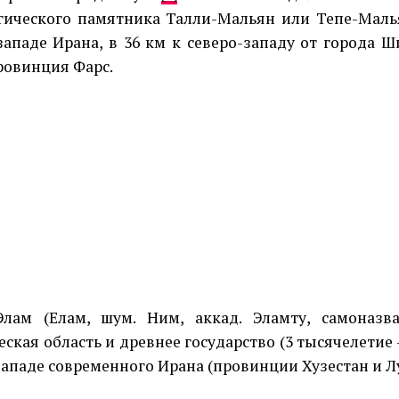
гического памятника Талли-Мальян или Тепе-Маль
западе Ирана, в 36 км к северо-западу от города Ш
провинция Фарс.
Элам (Елам, шум. Ним, аккад. Эламту, самоназв
ская область и древнее государство (3 тысячелетие — с
западе современного Ирана (провинции Хузестан и Лу