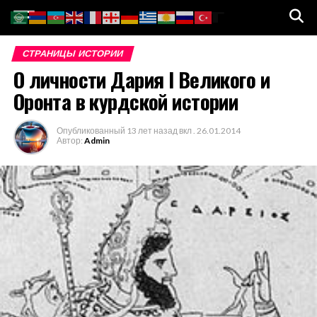
Go to mobile version
СТРАНИЦЫ ИСТОРИИ
О личности Дария I Великого и
Оронта в курдской истории
Опубликованный
13 лет назад
вкл .
26.01.2014
Автор:
Admin