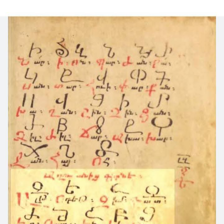
политических целях присвоили себе престижное
имя древней империи.
Дарий был потомком Ариарамны и Аршама,
которых причисляет к «царям» и современная наука
Языковой вопрос: аккадский против
Ариарамну и Аршаму считает «сатрапов из младшей
арамейского
линии Ахеменидов» и объясняют это тем что, тем
самым Дарий подчеркивает свое кровное родство с
Главное и наиболее очевидное противоречие
Ахеменидами и традицию наследования престола —
заключается в языке. Древние ассирийцы говорили
то есть законность прав Дария на престол.
на аккадском языке, относящемся к
восточносемитской ветви. Этот язык был полностью
У Геродота (VII.11) родословная Дария
вытеснен арамейским уже в первые века до нашей
перечисляется несколько иначе: Дарий — сын
эры и окончательно исчез как разговорный к V веку
Гистаспа, потомок Арсама, Ариарамна,
ТЕИСПА
,
н.э. Современные ассирийцы говорят на
КИРА, Камбиса,
Теиспа
,
Ахамена
. Привлекает
[2]
новоарамейских диалектах, которые являются
внимание то что, на Бехистунской надписи
прямыми потомками арамейского, но не
перечислены в родословье Дария 6, у Геродота — 9
аккадского.
имен. Более того, у Геродота вместо Чишпиша, отца
Ариарамны указано другое имя — Теиспа.
Сторонники преемственности указывают на
Собственное мужское имя Чишпиш (Чиш-пиш) —
наличие в новоарамейском языке аккадских слов-