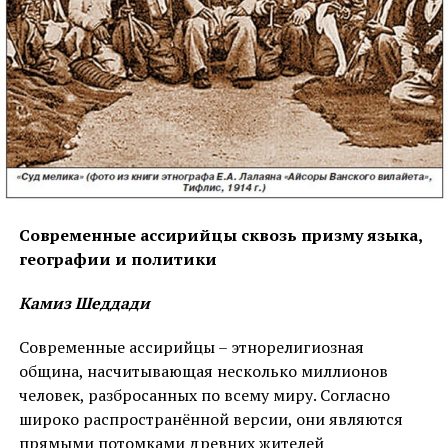
Одна из ключевых вопросов курдской
историографии является уяснение этнической
принадлежности и рода Дария I Великого (522–486
гг. до н. э., приписывают персам) и Оронта (род
Оронтидов-Ервандидов), которого армяне на то без
основания приписывают к исторически
несуществующей армянской царствующей
династии — «родоначальника армянской династии
«Еруанд(Ерванд)идов».
Современные ассирийцы сквозь призму языка,
географии и политики
Камиз Шеддади
О личности Дария
Современные ассирийцы – этнорелигиозная
община, насчитывающая несколько миллионов
человек, разбросанных по всему миру. Согласно
широко распространённой версии, они являются
прямыми потомками древних жителей