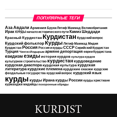
ПОПУЛЯРНЫЕ ТЕГИ
Аза Авдали
Армения
Бруки Лятиф Маммад
Великобритания
Камиз Шеддади
Ирак
КУРДЫ начало исторического пути
Курдистан
Красный Курдистан
Курдский вопрос
Курды
Курдский фольклор
Лятиф Маммад
Мидия
Россия
СССР
Курдистан
Россия и курды
Сирийский Курдистан
Турция
армяне
депортация
евреи Курдистана
Чингиз Илдырым
езиды
езидизм
история курдов
культура курдов
курдистан
курдоведение
культурное строительство
курдская диаспора
курдская
курдская культура
курдские племена
литература
курдские сказки
курдские
курдский язык
феодальные государства
курдский вопрос
курды
курды Ирана
курды России
курды христиане
курманджи
мидийцы
похоронные обряды